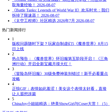
取海量经验！
2026-08-07
《Battle Tanks: Legends of World War II》欢乐时光：我们
拆掉了限速器！
2026-08-07
《太空工程师》社区精选 2026年7月
2026-08-07
热门新闻排行
1
版权问题随时下架？玩家自制虚幻5《魔兽世界》8月15
日上线
2
热点预告：《魔兽世界》怀旧服第五阶段开启！《三角
洲行动》开启全新宝藏月摸大红！
3
《冒险岛怀旧服》30级免费神装别错过！新手必看重点
攻略
4
正惊GIF：表情如此羞涩！美女这个表情太好看，直接
让人遐想连篇
5
ChinaJoy小姐姐精选：绝美ShowGirl与Coser大赏！（5）