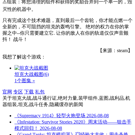
⚠️组装：将您清理的组件和获得的奖励合并到一个单一的，毁
灭性的机器中。
只有完成这个技术难题，直到最后一个齿轮，你才能点燃一个
全新的，不可阻挡的坦克的轰鸣引擎。 绝对的权力在你的掌
握之中--你只需要建立它. 让你的敌人在你的轨道仅仅声音颤
抖！ 战斗！
【来源：steam】
我想了解这个游戏：
坦克大战截图
(6)
1个图集 »
官网
专区
下载
礼包
关于
坦克大战,战斗通行证,绝对力量,装甲组件,蓝图,战利品,机
器组装,坦克,战斗任务,隐藏缓存
的新闻
《Supremacy 1914》轻型火炮登场
2026-08-08
《Infestation: Survivor Stories 2020》周末活动——狙击手
模式回归！
2026-08-08
《Grand Tanks: 坦克模拟器》💥经验大丰收：用击杀换