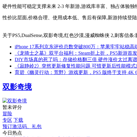
硬件性能可稳定支撑未来 2-3 年新游,游戏库丰富、独占体验独特
性价比层面,价格合理、使用成本低、售后有保障,新游持续登陆,
关于
PS5,DualSense,双影奇境,红色沙漠,漫威蜘蛛侠 2,刺客信条:
iPhone 17系列京东评价总数突破800万：苹果牢牢站稳
《龙骑士之墓》双平台福利：Steam折上折，PS5新游首
DIY市场真的死了吗：存储价格翻三倍 硬件涨价太过离
《寂静岭2》突然更新修复性能问题 可惜更新后性能模式
育碧《幽灵行动：荒野》游戏更新，PS5 版终于支持 4K 60
双影奇境
暂未评分
冒险
专区
下载
预订激活码、礼包
今日热点