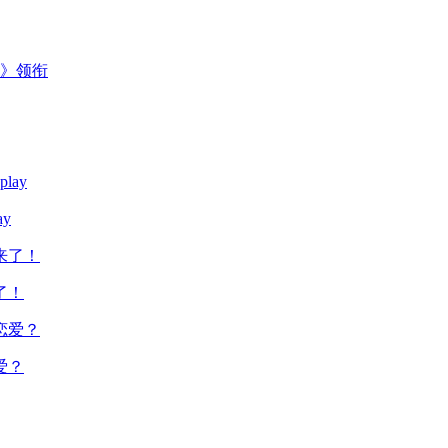
主》领衔
y
了！
爱？