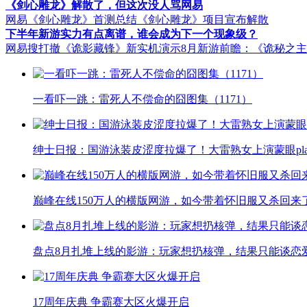
《剑心雕龙》解散了，但这次没人骂网易
网易《剑心雕龙》首测总结
《剑心雕龙》项目宣布解散
下半年新游实力有点离谱，谁会成为下一个现象级？
网易搜打撤《诡影藏锋》新实机演示
8月新游前瞻：《诡秘之
一看吓一跳：雷死人不偿命的囧图集（1171）
绅士日报：国游泳装皮涩度拉爆了！大雷熟女上演蒙眼pla
巅峰在线150万人的横版网游，如今带着怀旧服又杀回来
盘点8月扎堆上线的影游：玩家想扔核弹，结果只能谈恋
17周年庆典 争霸赛大区火爆开启