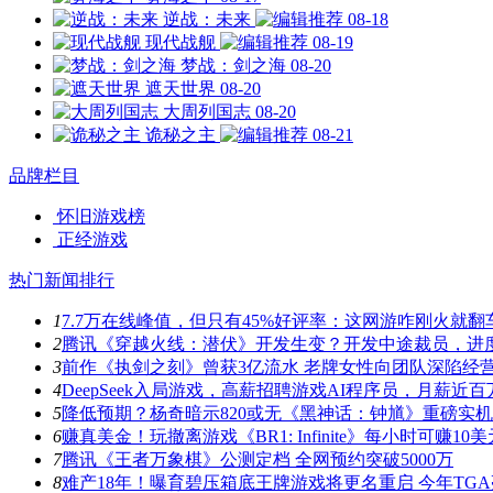
逆战：未来
08-18
现代战舰
08-19
梦战：剑之海
08-20
遮天世界
08-20
大周列国志
08-20
诡秘之主
08-21
品牌栏目
怀旧游戏榜
正经游戏
热门新闻排行
1
7.7万在线峰值，但只有45%好评率：这网游咋刚火就翻
2
腾讯《穿越火线：潜伏》开发生变？开发中途裁员，进
3
前作《执剑之刻》曾获3亿流水 老牌女性向团队深陷经
4
DeepSeek入局游戏，高薪招聘游戏AI程序员，月薪近百
5
降低预期？杨奇暗示820或无《黑神话：钟馗》重磅实
6
赚真美金！玩撤离游戏《BR1: Infinite》每小时可赚10美
7
腾讯《王者万象棋》公测定档 全网预约突破5000万
8
难产18年！曝育碧压箱底王牌游戏将更名重启 今年TG