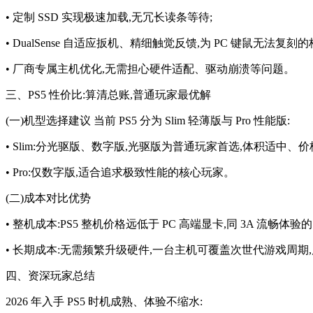
• 定制 SSD 实现极速加载,无冗长读条等待;
• DualSense 自适应扳机、精细触觉反馈,为 PC 键鼠无法复刻
• 厂商专属主机优化,无需担心硬件适配、驱动崩溃等问题。
三、PS5 性价比:算清总账,普通玩家最优解
(一)机型选择建议 当前 PS5 分为 Slim 轻薄版与 Pro 性能版:
• Slim:分光驱版、数字版,光驱版为普通玩家首选,体积适中、
• Pro:仅数字版,适合追求极致性能的核心玩家。
(二)成本对比优势
• 整机成本:PS5 整机价格远低于 PC 高端显卡,同 3A 流畅体
• 长期成本:无需频繁升级硬件,一台主机可覆盖次世代游戏周期,后续
四、资深玩家总结
2026 年入手 PS5 时机成熟、体验不缩水: