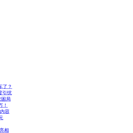
车了？
度引忧
营困局
万！
机内容
元
A亮相