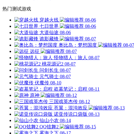
热门测试游戏
穿越火线
08-06
七日世界
08-06
大道仙途
08-06
诡影藏锋
08-07
奥比岛：梦想国度
08-0
远征
08-07
怪物猎人：旅人
08-07
桃花源记2
08-07
问剑长生
08-07
元气骑士
08-07
伏魔传
08-10
盗墓笔记：启程
08-11
原神
08-12
三国戏英杰传
08-12
苍翼：混沌效应
08-13
诺亚传说口袋版
08-13
仙山小农
08-14
QQ炫舞2
08-15
雾海之下
08-17