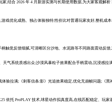
,结合 2026 年 4 月新游实测与长期使用数据,为大家客观解析
显代差,游戏优化成熟、独占体验独特;性价比对普通玩家友好,整机成
ense 手柄触觉反馈细腻,可清晰区分沙地、水泥路等不同路面震动
、天气系统质感出众;沙漠风暴粒子效果配合手柄震动,沉浸感拉满
验拉满;《刺客信条:影》光追效果稳定,优化无崩帧问题;《黑神话
K25 依托 ProPLAY 技术,球星动作拟真度高,在线匹配稳定、玩