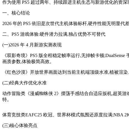
作为使用 PS5 超过两年、持续跟进主机生态与新游优化的资深玩家
一、核心结论
2026 年的 PS5 依旧是次世代主机体验标杆,硬件性能无明
二、PS5 游戏体验:硬件潜力拉满,独占优势不可替代
(一)2026 年 4 月新游实测表现
《双影奇境》PS5 版全程稳定帧率运行,无掉帧卡顿;DualS
画质参数,体验极简高效。
《红色沙漠》开放世界画面达到当前主机端顶级水准,植被渲染
(二)经典大作优化水准
动作冒险类《漫威蜘蛛侠 2》摆荡手感结合自适应扳机,超英游戏体
特。
体育竞技类EAFC25 欧冠、世界杯模式氛围还原度拉满;NBA 2
(三)核心体验亮点