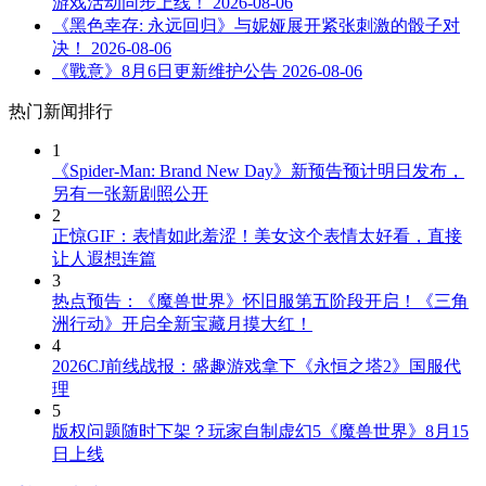
游戏活动同步上线！
2026-08-06
《黑色幸存: 永远回归》与妮娅展开紧张刺激的骰子对
决！
2026-08-06
《戰意》8月6日更新维护公告
2026-08-06
热门新闻排行
1
《Spider-Man: Brand New Day》新预告预计明日发布，
另有一张新剧照公开
2
正惊GIF：表情如此羞涩！美女这个表情太好看，直接
让人遐想连篇
3
热点预告：《魔兽世界》怀旧服第五阶段开启！《三角
洲行动》开启全新宝藏月摸大红！
4
2026CJ前线战报：盛趣游戏拿下《永恒之塔2》国服代
理
5
版权问题随时下架？玩家自制虚幻5《魔兽世界》8月15
日上线