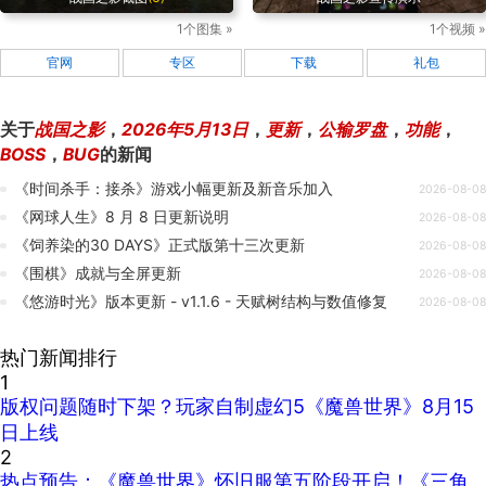
1个图集 »
1个视频 »
官网
专区
下载
礼包
关于
战国之影
，
2026年5月13日
，
更新
，
公输罗盘
，
功能
，
BOSS
，
BUG
的新闻
《时间杀手：接杀》游戏小幅更新及新音乐加入
2026-08-08
《网球人生》8 月 8 日更新说明
2026-08-08
《饲养染的30 DAYS》正式版第十三次更新
2026-08-08
《围棋》成就与全屏更新
2026-08-08
《悠游时光》版本更新 - v1.1.6 - 天赋树结构与数值修复
2026-08-08
热门新闻排行
1
版权问题随时下架？玩家自制虚幻5《魔兽世界》8月15
日上线
2
热点预告：《魔兽世界》怀旧服第五阶段开启！《三角