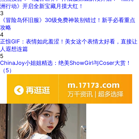
洲行动》开启全新宝藏月摸大红！
3
《冒险岛怀旧服》30级免费神装别错过！新手必看重点
攻略
4
正惊GIF：表情如此羞涩！美女这个表情太好看，直接让
人遐想连篇
5
ChinaJoy小姐姐精选：绝美ShowGirl与Coser大赏！
（5）