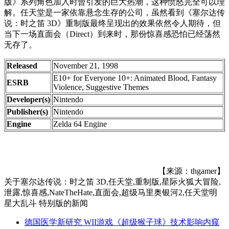
版》系列角色加入时曾引发的巨大热潮，这种愤怒完全可以理
解。任天堂是一家依靠悬念生存的公司，虽然看到《塞尔达传
说：时之笛 3D》重制版最终呈现出的效果依然令人期待，但
当下一场直面会（Direct）到来时，那份惊喜感恐怕已经荡然
无存了。
Released
November 21, 1998
E10+ for Everyone 10+: Animated Blood, Fantasy
ESRB
Violence, Suggestive Themes
Developer(s)
Nintendo
Publisher(s)
Nintendo
Engine
Zelda 64 Engine
【来源：thgamer】
关于
塞尔达传说：时之笛 3D,任天堂,重制版,星际火狐大冒险,
泄露,惊喜感,NateTheHate,直面会,超级马里奥银河2,任天堂明
星大乱斗 特别版
的新闻
德国医学新研究 WII游戏《超级猴子球》技术影响内窥