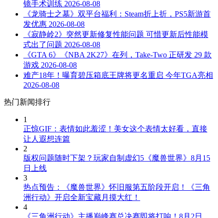
镜手术训练
2026-08-08
《龙骑士之墓》双平台福利：Steam折上折，PS5新游首
发优惠
2026-08-08
《寂静岭2》突然更新修复性能问题 可惜更新后性能模
式出了问题
2026-08-08
《GTA 6》《NBA 2K27》在列，Take-Two 正研发 29 款
游戏
2026-08-08
难产18年！曝育碧压箱底王牌将更名重启 今年TGA亮相
2026-08-08
热门新闻排行
1
正惊GIF：表情如此羞涩！美女这个表情太好看，直接
让人遐想连篇
2
版权问题随时下架？玩家自制虚幻5《魔兽世界》8月15
日上线
3
热点预告：《魔兽世界》怀旧服第五阶段开启！《三角
洲行动》开启全新宝藏月摸大红！
4
《三角洲行动》主播巅峰赛总决赛即将打响！8月2日，