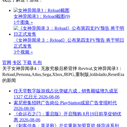
女神异闻录3：Reload截图
(9)
1个图集 »
《女神异闻录３：Reload》公布第四支PV预告 将于明日
正式发售
3个视频 »
官网
专区
下载
礼包
关于
女神异闻录4：无敌究极后桥背摔 Revival,女神异闻录3：
Reload,Persona,Atlus,Sega,Xbox,JRPG,重制版,lolilolailo,ResetEra
的新闻
任天堂数字版游戏占比突破六成，销售额猛增九成至
1327 亿日元
2026-08-06
索尼密集招聘广告岗位 PlayStation或迎广告变现时代
2026-08-06
《命运石之门：重启版》开启预购 8月19日前享促销优
惠
2026-08-06
《刺客信条：英灵殿》总监重新加盟育碧 领导该系列