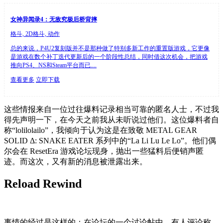
女神异闻录4：无敌究极后桥背摔
格斗, 2D格斗, 动作
总的来说，P4U2复刻版并不是那种做了特别多新工作的重置版游戏，它更像
是游戏在数个补丁迭代更新后的一个阶段性总结，同时借这次机会，把游戏
推向PS4、NS和Steam平台而已....
查看更多
立即下载
这些情报来自一位过往爆料记录相当可靠的匿名人士，不过我
得先声明一下，在今天之前我从未听说过他们。这位爆料者自
称“lolilolailo”，我倾向于认为这是在致敬 METAL GEAR
SOLID Δ: SNAKE EATER 系列中的“La Li Lu Le Lo”。他们偶
尔会在 ResetEra 游戏论坛现身，抛出一些猛料后便销声匿
迹。而这次，又有新的消息被泄露出来。
Reload Rewind
事情的经过是这样的：在论坛的一个讨论帖中，有人评论称