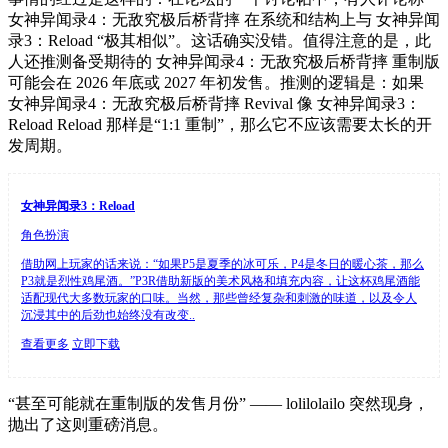
女神异闻录4：无敌究极后桥背摔 在系统和结构上与 女神异闻
录3：Reload “极其相似”。这话确实没错。值得注意的是，此
人还推测备受期待的 女神异闻录4：无敌究极后桥背摔 重制版
可能会在 2026 年底或 2027 年初发售。推测的逻辑是：如果
女神异闻录4：无敌究极后桥背摔 Revival 像 女神异闻录3：
Reload Reload 那样是“1:1 重制”，那么它不应该需要太长的开
发周期。
女神异闻录3：Reload
角色扮演
借助网上玩家的话来说：“如果P5是夏季的冰可乐，P4是冬日的暖心茶，那么
P3就是烈性鸡尾酒。”P3R借助新版的美术风格和填充内容，让这杯鸡尾酒能
适配现代大多数玩家的口味。当然，那些曾经复杂和刺激的味道，以及令人
沉浸其中的后劲也始终没有改变..
查看更多
立即下载
“甚至可能就在重制版的发售月份” —— lolilolailo 突然现身，
抛出了这则重磅消息。