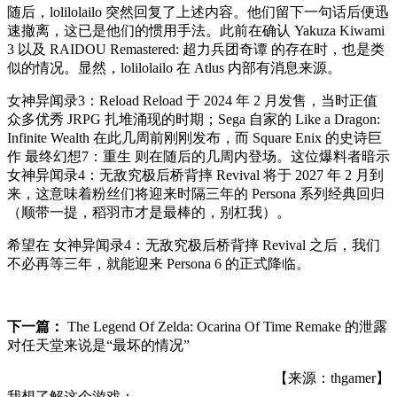
随后，lolilolailo 突然回复了上述内容。他们留下一句话后便迅
速撤离，这已是他们的惯用手法。此前在确认 Yakuza Kiwami
3 以及 RAIDOU Remastered: 超力兵团奇谭 的存在时，也是类
似的情况。显然，lolilolailo 在 Atlus 内部有消息来源。
女神异闻录3：Reload Reload 于 2024 年 2 月发售，当时正值
众多优秀 JRPG 扎堆涌现的时期；Sega 自家的 Like a Dragon:
Infinite Wealth 在此几周前刚刚发布，而 Square Enix 的史诗巨
作 最终幻想7：重生 则在随后的几周内登场。这位爆料者暗示
女神异闻录4：无敌究极后桥背摔 Revival 将于 2027 年 2 月到
来，这意味着粉丝们将迎来时隔三年的 Persona 系列经典回归
（顺带一提，稻羽市才是最棒的，别杠我）。
希望在 女神异闻录4：无敌究极后桥背摔 Revival 之后，我们
不必再等三年，就能迎来 Persona 6 的正式降临。
下一篇：
The Legend Of Zelda: Ocarina Of Time Remake 的泄露
对任天堂来说是“最坏的情况”
【来源：thgamer】
我想了解这个游戏：