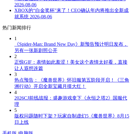
2026-08-06
XBOX的“白金奖杯”来了！CEO确认年内将推出全新成
就系统
2026-08-06
热门新闻排行
1
《Spider-Man: Brand New Day》新预告预计明日发布，
另有一张新剧照公开
2
正惊GIF：表情如此羞涩！美女这个表情太好看，直接
让人遐想连篇
3
热点预告：《魔兽世界》怀旧服第五阶段开启！《三角
洲行动》开启全新宝藏月摸大红！
4
2026CJ前线战报：盛趣游戏拿下《永恒之塔2》国服代
理
5
版权问题随时下架？玩家自制虚幻5《魔兽世界》8月15
日上线
手机版
|
电脑版