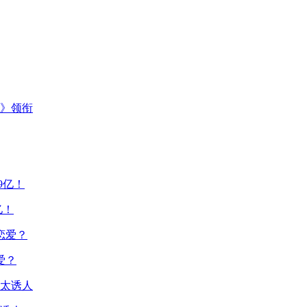
主》领衔
亿！
爱？