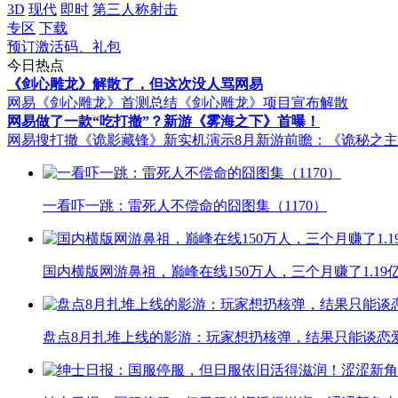
3D
现代
即时
第三人称射击
专区
下载
预订激活码、礼包
今日热点
《剑心雕龙》解散了，但这次没人骂网易
网易《剑心雕龙》首测总结
《剑心雕龙》项目宣布解散
网易做了一款“吃打撤”？新游《雾海之下》首曝！
网易搜打撤《诡影藏锋》新实机演示
8月新游前瞻：《诡秘之
一看吓一跳：雷死人不偿命的囧图集（1170）
国内横版网游鼻祖，巅峰在线150万人，三个月赚了1.19
盘点8月扎堆上线的影游：玩家想扔核弹，结果只能谈恋