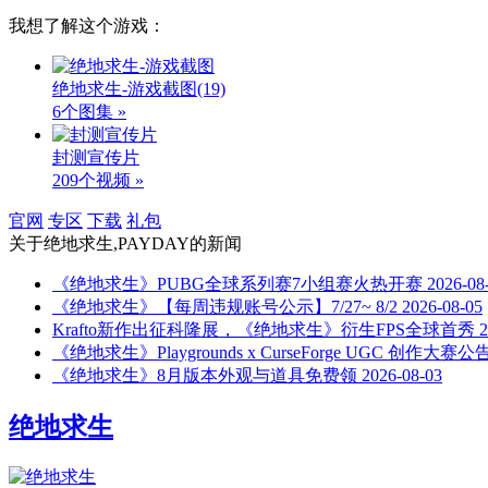
我想了解这个游戏：
绝地求生-游戏截图
(19)
6个图集 »
封测宣传片
209个视频 »
官网
专区
下载
礼包
关于
绝地求生,PAYDAY
的新闻
《绝地求生》PUBG全球系列赛7小组赛火热开赛
2026-08
《绝地求生》【每周违规账号公示】7/27~ 8/2
2026-08-05
Krafto新作出征科隆展，《绝地求生》衍生FPS全球首秀
2
《绝地求生》Playgrounds x CurseForge UGC 创作大赛公
《绝地求生》8月版本外观与道具免费领
2026-08-03
绝地求生