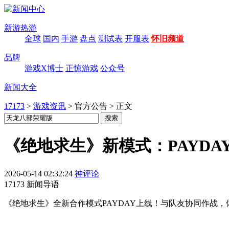
新游热游
全球
国内
手游
盘点
测试表
开服表
怀旧频道
品牌
游戏X博士
正惊游戏
公众号
新闻大全
17173
>
游戏资讯
>
官方公告
>
正文
《绝地求生》新模式：PAYDA
2026-05-14 02:32:24
神评论
17173 新闻导语
《绝地求生》全新合作模式PAYDAY上线！与队友协同作战