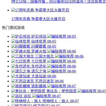
绅士日报：国服停服，但日服依旧活得滋润！涩涩新角太
17周年庆典 争霸赛大区火爆开启
热门测试游戏
炉石传说
08-05
仙侠世界
08-05
闪耀暖暖
08-05
穿越火线
08-06
三国大领主
08-06
七日世界
08-06
失控进化
08-06
遗忘之海
08-06
大道仙途
08-06
不思议迷宫
08-06
诡影藏锋
08-07
奥比岛：梦想国度
08-0
远征
08-07
怪物猎人：旅人
08-07
桃花源记2
08-07