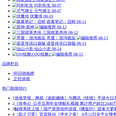
问剑长生
08-07
元气骑士
08-07
伏魔传
08-10
盗墓笔记：启程
08-11
原神
08-12
三国戏英杰传
08-12
苍翼：混沌效应
08-13
诺亚传说口袋版
08-13
仙山小农
08-14
QQ炫舞2
08-15
品牌栏目
怀旧游戏榜
正经游戏
热门新闻排行
1
游戏早报：网易《诡影藏锋》与腾讯《怪猎》手游今日
2
《传奇4》公开五周年全球献礼视频 累计用户超过2440
3
触摸系统上线！国产瑟瑟动作游戏《嗜血印》迎来大更
4
《影之刃零》官宣联动《堡垒之夜》 8月12日全平台预