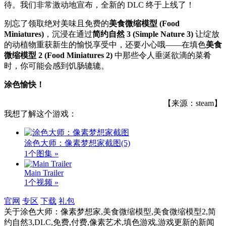
待。我们非常激动地宣布，全新的 DLC 终于上线了！
别忘了领取绝对美味且免费的
美食微缩模型 (Food
Miniatures)
，沉浸在通过
简约自然 3 (Simple Nature 3)
让绽放
的动植物重获新生的愉悦享受中，还要小心哦——在填色
美食
微缩模型 2 (Food Miniatures 2)
中那些令人垂涎欲滴的菜肴
时，你可能会感到饥肠辘辘。
涂色愉快！
【来源：steam】
我想了解这个游戏：
涂色大师：像素梦想家截图
(5)
1个图集 »
Main Trailer
1个视频 »
官网
专区
下载
礼包
关于
涂色大师：像素梦想家,美食微缩模型,美食微缩模型2,简
约自然3,DLC,免费,付费,像素艺术,填色游戏,游戏更新
的新闻