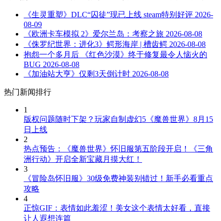
《生灵重塑》DLC“囚徒”现已上线 steam特别好评
2026-
08-09
《欧洲卡车模拟 2》爱尔兰岛：考察之旅
2026-08-08
《侏罗纪世界：进化3》鳄形海岸 | 槽齿鳄
2026-08-08
抱怨一个多月后 《红色沙漠》终于修复最令人恼火的
BUG
2026-08-08
《加油站大亨》仅剩3天倒计时
2026-08-08
热门新闻排行
1
版权问题随时下架？玩家自制虚幻5《魔兽世界》8月15
日上线
2
热点预告：《魔兽世界》怀旧服第五阶段开启！《三角
洲行动》开启全新宝藏月摸大红！
3
《冒险岛怀旧服》30级免费神装别错过！新手必看重点
攻略
4
正惊GIF：表情如此羞涩！美女这个表情太好看，直接
让人遐想连篇