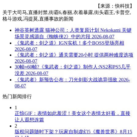
【来源：快科技】
关于
大司马,直播封禁,街霸6,春丽,衣着暴露,街头霸王,卡普空,
格斗游戏,冯提莫,直播事故
的新闻
神谷英树透露 猫神公司：人类复原计划 Nekokami 关键
场景灵感源自《蜘蛛侠2》中的片段
2026-08-07
《鬼武者：剑之道》IGN实机！多个BOSS登场亮相
2026-08-07
《鬼武者：剑之道》通关需要20小时 提供两种难度选项
2026-08-07
30帧≈60帧?《鬼武者：剑之道》制作人:NS2和PS5几乎
没差
2026-08-07
《鬼武者》新预告公布：刀光剑影大战诡异强敌
2026-
08-07
热门新闻排行
1
正惊GIF：表情如此羞涩！美女这个表情太好看，直接
让人遐想连篇
2
版权问题随时下架？玩家自制虚幻5《魔兽世界》8月15