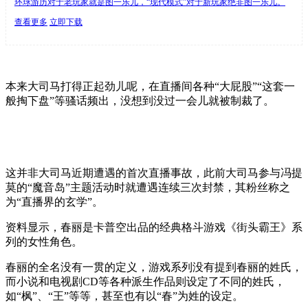
环球游历对于老玩家就是图一乐儿，“现代模式”对于新玩家绝非图一乐儿。
查看更多
立即下载
本来大司马打得正起劲儿呢，在直播间各种“大屁股”“这套一
般掏下盘”等骚话频出，没想到没过一会儿就被制裁了。
这并非大司马近期遭遇的首次直播事故，此前大司马参与冯提
莫的“魔音岛”主题活动时就遭遇连续三次封禁，其粉丝称之
为“直播界的玄学”。
资料显示，春丽是卡普空出品的经典格斗游戏《街头霸王》系
列的女性角色。
春丽的全名没有一贯的定义，游戏系列没有提到春丽的姓氏，
而小说和电视剧CD等各种派生作品则设定了不同的姓氏，
如“枫”、“王”等等，甚至也有以“春”为姓的设定。