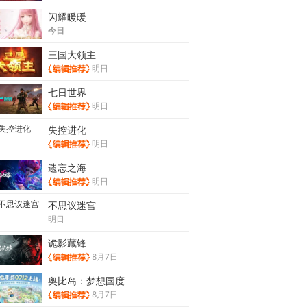
闪耀暖暖
今日
三国大领主
明日
七日世界
明日
失控进化
明日
遗忘之海
明日
不思议迷宫
明日
诡影藏锋
8月7日
奥比岛：梦想国度
8月7日