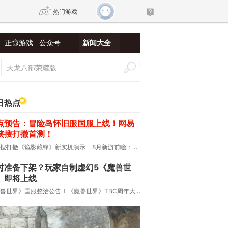
热门游戏
正惊游戏
公众号
新闻大全
DNF
传奇4
剑网3旗舰版
新天龙八部
日热点
点预告：冒险岛怀旧服国服上线！网易
自由
诛仙世界
仙剑世界
侠搜打撤首测！
搜打撤《诡影藏锋》新实机演示
8月新游前瞻：《诡秘之主》领衔
时准备下架？玩家自制虚幻5《魔兽世
》即将上线
兽世界》国服整治公告
《魔兽世界》TBC周年大更：双经典团本回归！