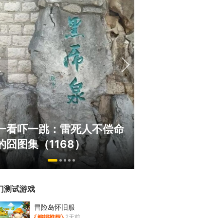
《冒险岛》怀旧
一看吓一跳：雷死人不偿命
斗！国服人满为
的囧图集（1168）
挂猖狂
门测试游戏
冒险岛怀旧服
2天前