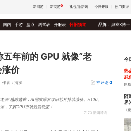
新网游
新页游
礼包/激活码
今日开服
热门页游
国内
手游
盘点
测试表
开服表
怀旧频道
品牌
游戏X博士
魔兽
天堂
称五年前的 GPU 就像“老
今
会涨价
热
王权与
武
作者：清源
神评论
0
网易
随
“老酒”越陈越香，AI需求爆发致旧芯片持续涨价。H100、
界
紧张，了解GPU市场最新动态！
《魔
17173 新闻导语