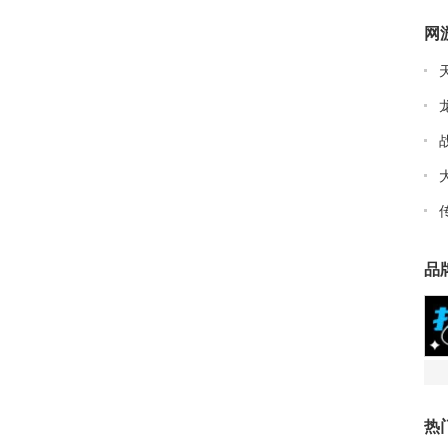
网
品
热