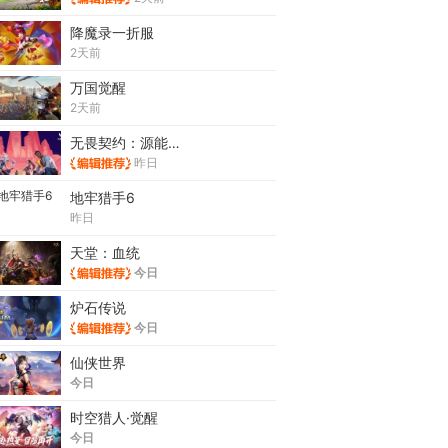
降魔录一折服
2天前
万国觉醒
2天前
无畏契约：源能行动
昨日
地牢猎手6
昨日
天堂：血统
今日
炉石传说
今日
仙侠世界
今日
时空猎人·觉醒
今日