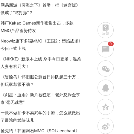
网易新游《雾海之下》首曝！把《迷宫饭》
做成了“吃打撤”？
韩厂Kakao Games新作密集出击，多款
MMO产品蓄势待发
反馈
Neowiz旗下多端MMO《王国2：烈焰战场》
0
今日正式上线
《NIKKE》新版本上线 杀手今日登场，温柔
人妻有容乃大！
w
《冒险岛》怀旧服公测首日排队超三十万，
但玩家却很不满？
q
《剑星：血雨》新片被狂喷！老外怒斥金亨
泰“毫无诚意”
z
一款不做抽卡不卖武学的手游，怎么就做出
了最浓的武侠味儿
t
抢先约！韩国网石MMO《SOL: enchant》