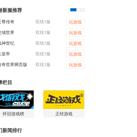
游新服推荐
天尊传奇
双线1服
霸者天下
玩游戏
龙域世界
双线1服
维京传奇
玩游戏
战神世纪
双线1服
九曲封神
玩游戏
大皇帝
双线1服
三十六计
玩游戏
传奇世界网页版
双线1服
凡人修仙传web
玩游戏
牌栏目
怀旧游戏榜
正经游戏
门新闻排行