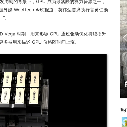
进入爆发周期的背景下，GPU 成为最紧缺的算力资源之一，
媒 Wccftech 今晚报道，英伟达首席执行官黄仁勋
）”。
AMD Vega 时期，用来形容 GPU 通过驱动优化持续提升
多被用来描述 GPU 价格随时间上涨。
老友服“逐鹿中原”火爆上
线，回馈18年天下老头
热