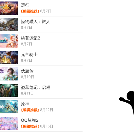
远征
8月7日
怪物猎人：旅人
8月7日
桃花源记2
8月7日
元气骑士
8月7日
伏魔传
8月10日
盗墓笔记：启程
8月11日
原神
8月12日
QQ炫舞2
8月15日