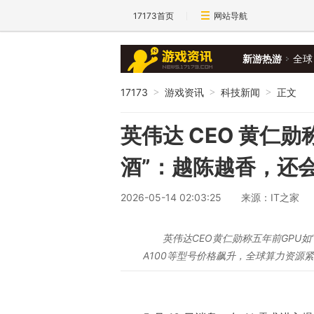
17173首页
网站导航
新游热游
全球
17173
游戏资讯
科技新闻
正文
>
>
>
英伟达 CEO 黄仁勋
酒”：越陈越香，还
2026-05-14 02:03:25
来源：IT之家
英伟达CEO黄仁勋称五年前GPU如
A100等型号价格飙升，全球算力资源