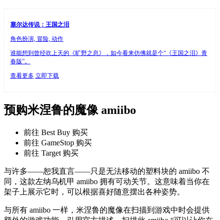
塞尔达传说：王国之泪
角色扮演, 冒险, 动作
谁能想到曾经吹上天的《旷野之息》，如今看来仿佛就是个“《王国之泪》青
春版”。
查看更多
立即下载
预购米涅鲁的魔像 amiibo
前往 Best Buy 购买
前往 GameStop 购买
前往 Target 购买
与许多——恕我直言——只是无法移动的塑料块的 amiibo 不
同，这款左纳乌机甲 amiibo 拥有可动关节。这意味着当你在
架子上展示它时，可以根据喜好随意摆出各种姿势。
与所有 amiibo 一样，米涅鲁的魔像在扫描到游戏中时会提供