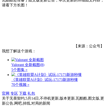
瓦酷酷还准备了图文版更新公告，本次更新的详细图文内容，
请看下方长图！
【来源：公众号】
我想了解这个游戏：
Valorant 全新截图
(8)
5个图集 »
《英雄联盟A计划》试玩-17173新游秒懂
70个视频 »
官网
专区
下载
礼包
关于
无畏契约,5月14日,不停机更新,版本更新,瓦酷酷,图文版,更
新公告,网吧,掉线,对局
的新闻