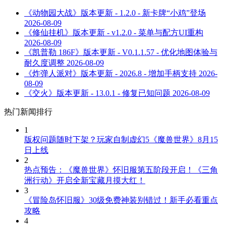
《动物园大战》版本更新 - 1.2.0 - 新卡牌“小鸡”登场
2026-08-09
《修仙挂机》版本更新 - v1.2.0 - 菜单与配方UI重构
2026-08-09
《凯普勒 186F》版本更新 - V0.1.1.57 - 优化地图体验与
耐久度调整
2026-08-09
《炸弹人派对》版本更新 - 2026.8 - 增加手柄支持
2026-
08-09
《交火》版本更新 - 13.0.1 - 修复已知问题
2026-08-09
热门新闻排行
1
版权问题随时下架？玩家自制虚幻5《魔兽世界》8月15
日上线
2
热点预告：《魔兽世界》怀旧服第五阶段开启！《三角
洲行动》开启全新宝藏月摸大红！
3
《冒险岛怀旧服》30级免费神装别错过！新手必看重点
攻略
4