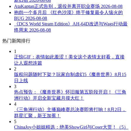
新归宿
2026-08-08
AtaKaptan正式告别，退役并离开职业赛场
2026-08-08
抱怨一个多月后 《红色沙漠》终于修复最令人恼火的
BUG
2026-08-08
《DCS World Steam Edition》AH-64D改进与Wags行动最
终周末
2026-08-08
热门新闻排行
1
正惊GIF：表情如此羞涩！美女这个表情太好看，直接
让人遐想连篇
2
版权问题随时下架？玩家自制虚幻5《魔兽世界》8月15
日上线
3
热点预告：《魔兽世界》怀旧服第五阶段开启！《三角
洲行动》开启全新宝藏月摸大红！
4
《三角洲行动》主播巅峰赛总决赛即将打响！8月2日，
群星汇聚，新王加冕！
5
ChinaJoy小姐姐精选：绝美ShowGirl与Coser大赏！（5）