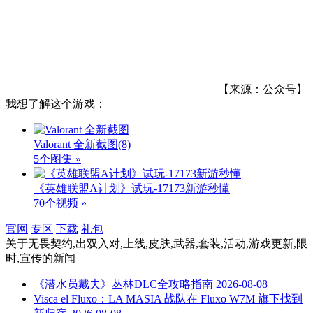
【来源：公众号】
我想了解这个游戏：
Valorant 全新截图
(8)
5个图集 »
《英雄联盟A计划》试玩-17173新游秒懂
70个视频 »
官网
专区
下载
礼包
关于
无畏契约,出双入对,上线,皮肤,武器,套装,活动,游戏更新,限
时,宣传
的新闻
《潜水员戴夫》丛林DLC全攻略指南
2026-08-08
Visca el Fluxo：LA MASIA 战队在 Fluxo W7M 旗下找到