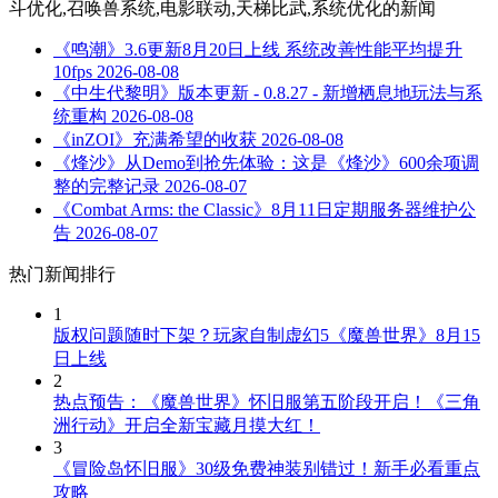
斗优化,召唤兽系统,电影联动,天梯比武,系统优化
的新闻
《鸣潮》3.6更新8月20日上线 系统改善性能平均提升
10fps
2026-08-08
《中生代黎明》版本更新 - 0.8.27 - 新增栖息地玩法与系
统重构
2026-08-08
《inZOI》充满希望的收获
2026-08-08
《烽沙》从Demo到抢先体验：这是《烽沙》600余项调
整的完整记录
2026-08-07
《Combat Arms: the Classic》8月11日定期服务器维护公
告
2026-08-07
热门新闻排行
1
版权问题随时下架？玩家自制虚幻5《魔兽世界》8月15
日上线
2
热点预告：《魔兽世界》怀旧服第五阶段开启！《三角
洲行动》开启全新宝藏月摸大红！
3
《冒险岛怀旧服》30级免费神装别错过！新手必看重点
攻略