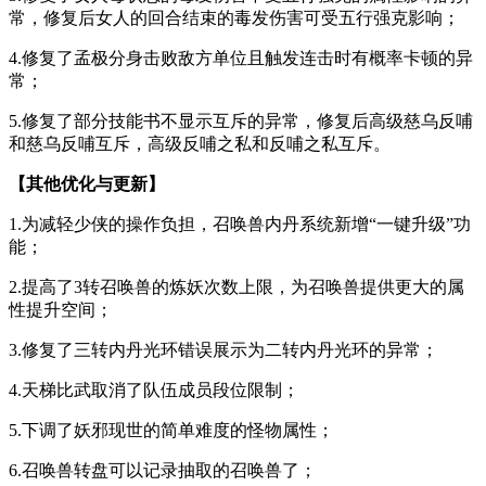
常，修复后女人的回合结束的毒发伤害可受五行强克影响；
4.修复了孟极分身击败敌方单位且触发连击时有概率卡顿的异
常；
5.修复了部分技能书不显示互斥的异常，修复后高级慈乌反哺
和慈乌反哺互斥，高级反哺之私和反哺之私互斥。
【
其他优化与更新
】
1.为减轻少侠的操作负担，召唤兽内丹系统新增“一键升级”功
能；
2.提高了3转召唤兽的炼妖次数上限，为召唤兽提供更大的属
性提升空间；
3.修复了三转内丹光环错误展示为二转内丹光环的异常；
4.天梯比武取消了队伍成员段位限制；
5.下调了妖邪现世的简单难度的怪物属性；
6.召唤兽转盘可以记录抽取的召唤兽了；