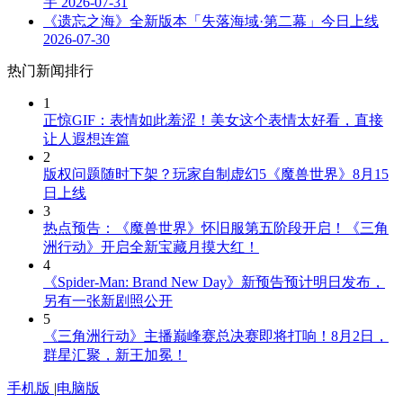
宇
2026-07-31
《遗忘之海》全新版本「失落海域·第二幕」今日上线
2026-07-30
热门新闻排行
1
正惊GIF：表情如此羞涩！美女这个表情太好看，直接
让人遐想连篇
2
版权问题随时下架？玩家自制虚幻5《魔兽世界》8月15
日上线
3
热点预告：《魔兽世界》怀旧服第五阶段开启！《三角
洲行动》开启全新宝藏月摸大红！
4
《Spider-Man: Brand New Day》新预告预计明日发布，
另有一张新剧照公开
5
《三角洲行动》主播巅峰赛总决赛即将打响！8月2日，
群星汇聚，新王加冕！
手机版
|
电脑版