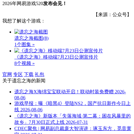
2026年网易游戏520
发布会见！
【来源：公众号】
我想了解这个游戏：
遗忘之海截图
(8)
1个图集 »
《遗忘之海》移动端7月23日公测宣传片
8个视频 »
官网
专区
下载
礼包
关于
遗忘之海
的新闻
遗忘之海X海绵宝宝联动开启！联动时装免费赠
2026-
08-06
游戏早报：曝《暗黑4》登陆NS2，国产抗日新作今日上
线
2026-08-06
《遗忘之海》新版本「失落海域·第二幕：困在风暴里的
故乡」7月30日正式上线
2026-07-31
CDEC聚焦 | 网易副总裁庞大智演讲：琢玉东方，觅音寰