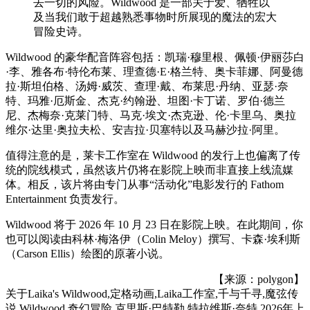
去一切的风险。Wildwood 是一部关于爱、牺牲以
及当我们敢于超越熟悉事物时所展现的魔法的宏大
冒险史诗。
Wildwood 的豪华配音阵容包括：凯瑞·穆里根、佩顿·伊丽莎白
·李、雅各布·特伦布莱、理查德·E·格兰特、奥卡菲娜、阿曼德
拉·斯坦伯格、汤姆·威茨、查理·戴、布莱思·丹纳、亚瑟·奈
特、玛雅·厄斯金、杰克·约翰逊、坦图·卡丁诺、罗伯·德兰
尼、杰梅奈·克莱门特、马克·埃文·杰克逊、伦·卡里乌、奥拉
维尔·达里·奥拉夫松、安吉拉·贝塞特以及马赫沙拉·阿里。
值得注意的是，莱卡工作室在 Wildwood 的发行上也偏离了传
统的院线模式，虽然该片仍将在影院上映而非直接上线流媒
体。相反，该片将由专门从事“活动化”电影发行的 Fathom
Entertainment 负责发行。
Wildwood 将于 2026 年 10 月 23 日在影院上映。在此期间，你
也可以阅读由科林·梅洛伊（Colin Meloy）撰写、卡森·埃利斯
（Carson Ellis）绘图的原著小说。
【来源：polygon】
关于
Laika's Wildwood,定格动画,Laika工作室,千与千寻,魔弦传
说,Wildwood,奇幻冒险,克里斯·巴特勒,特拉维斯·奈特,2026年上