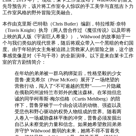
先导预告片，该片将工作室令人惊叹的手工美学与直抵吉卜力
工作室风格的野外冒险完美融合。
本作由克里斯·巴特勒（Chris Butler）编剧，特拉维斯·奈特
（Travis Knight）执导（两人曾合作过《魔弦传说》以及即将
上映的真人版《宇宙巨人希曼》），Wildwood 的故事始于一
个与我们类似的现代世界，随后将观众带入一个黑暗的奇幻国
度。由于年轻的女主角被迫踏上营救家人的冒险之旅，这个故
事感觉像是对《千与千寻》的全新演绎。以下是来自莱卡工作
室的官方剧情简介：
在年幼的弟弟被一群乌鸦绑架后，性格坚毅的少女
普鲁·麦克希尔（Prue McKeel）展开了一场绝望的
营救行动，闯入了“不可逾越的荒野”——一片隐藏
在俄勒冈州波特兰市郊外的魔法森林。在笨拙但忠
诚的同学柯蒂斯·梅尔伯格（Curtis Mehlberg）的陪
伴下，普鲁穿梭于一个由会说话的动物、强盗以及
受悲伤和野心驱动的权势人物组成的世界。随着两
人卷入一场威胁森林平衡的冲突，普鲁必须发掘出
自己从未察觉的力量和信念。如果她希望救回弟弟
并守护 Wildwood 脆弱的未来，她将不得不冒着失