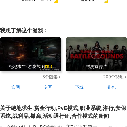
我想了解这个游戏：
绝地求生-游戏截图
(19)
封测宣传片
6个图集 »
209个视频 »
官网
专区
下载
礼包
关于
绝地求生,赏金行动,PvE模式,职业系统,潜行,安保
系统,战利品,撤离,活动通行证,合作模式
的新闻