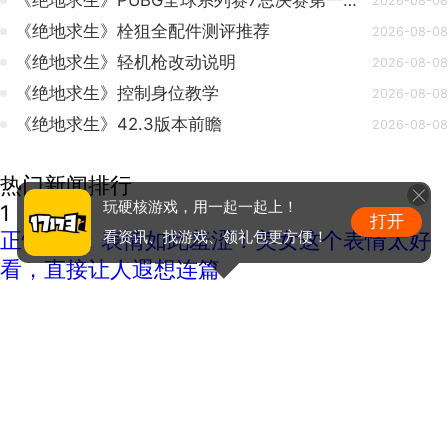
《绝地求生》PUBG全球系列赛7总决赛第一天开赛
2026-08-08
《绝地求生》栓狙全配件测评推荐
2026-08-08
《绝地求生》轻机枪改动说明
2026-08-08
《绝地求生》控制身位教学
2026-08-08
《绝地求生》42.3版本前瞻
2026-08-08
热门新闻排行
玩硬核游戏，用一起一起上！
1
打开
看资讯、找游戏、领礼包更方便！
正惊GIF：表情如此羞涩！美女这个表情太好
看，直接让人遐想连篇
2
版权问题随时下架？玩家自制虚幻5《魔兽世
界》8月15日上线
3
热点预告：《魔兽世界》怀旧服第五阶段开
启！《三角洲行动》开启全新宝藏月摸大红！