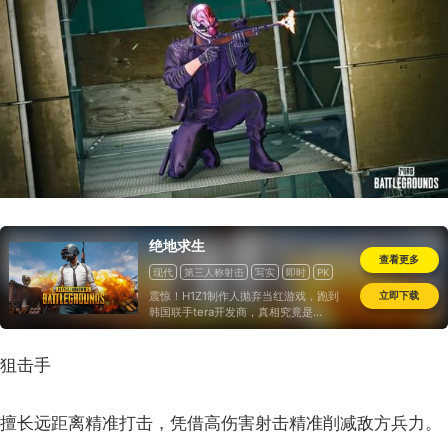
绝地求生
查看更多
现代
第三人称射击
写实
即时
PK
虚幻引擎
TPS
射击
大逃杀
立即下载
震惊！H1Z1制作人抛弃当红游戏，跑到
一次性付费
韩国联手tera开发商，真相究竟是...
狙击手
擅长远距离精准打击，凭借高伤害射击精准削减敌方兵力。