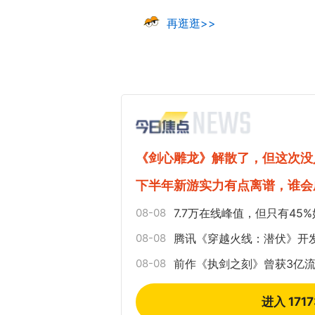
再逛逛>>
《剑心雕龙》解散了，但这次没
下半年新游实力有点离谱，谁会
08-08
7.7万在线峰值，但只有4
08-08
腾讯《穿越火线：潜伏》开
08-08
前作《执剑之刻》曾获3亿流
进入 171