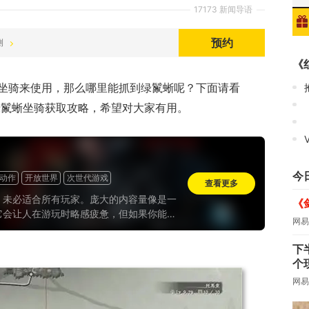
17173 新闻导语
预约
测
《
坐骑来使用，那么哪里能抓到绿鬣蜥呢？下面请看
漠》绿鬣蜥坐骑获取攻略，希望对大家有用。
V
今
动作
开放世界
次世代游戏
查看更多
》未必适合所有玩家。庞大的内容量像是一
《
它会让人在游玩时略感疲惫，但如果你能接
网易
内容体量，又或是想找个能充分打发时间
”，那么它依旧会是今年最值得尝试的开放世
下
。
个
网易