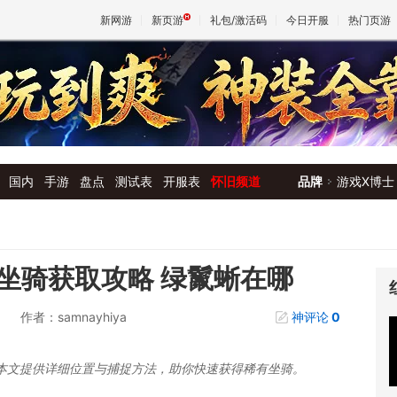
新网游
新页游
礼包/激活码
今日开服
热门页游
魔兽
天堂
国内
手游
盘点
测试表
开服表
怀旧频道
品牌
游戏X博士
王权与
坐骑获取攻略 绿鬣蜥在哪
作者：samnayhiya
神评论
0
本文提供详细位置与捕捉方法，助你快速获得稀有坐骑。