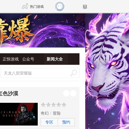
热门游戏
DNF
传奇4
剑网3旗舰版
新天龙八部
正惊游戏
公众号
新闻大全
自由
诛仙世界
新仙侠5
红色沙漠
奇幻
冒险
专区
预约