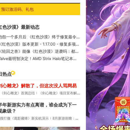
预订激活码、礼包
红色沙漠》最新动态
抱怨一个多月后 《红色沙漠》终于修复最令人恼火的BUG
《红色沙漠》版本更新 - 1.17.00 - 修复多项任务与功能异常
《轮回之兽》能像《红色沙漠》逆袭吗：都是IGN 6分
alve最明智决定！AMD Strix Halo笔记本运行SteamOS实测：1440p 3A稳跑60帧
日热点
剑心雕龙》解散了，但这次没人骂网易
《剑心雕龙》首测总结
《剑心雕龙》项目宣布解散
半年新游实力有点离谱，谁会成为下一
现象级？
搜打撤《诡影藏锋》新实机演示
8月新游前瞻：《诡秘之主》领衔