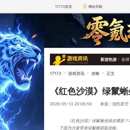
17173首页
网站导航
新游热游
全球
17173
游戏资讯
攻略
正文
>
>
>
《红色沙漠》绿鬣蜥
2026-05-13 20:06:56
来源：游民星空
《红色沙漠》绿鬣蜥坐骑在哪抓？
下面为大家带来绿鬣蜥获取攻略。