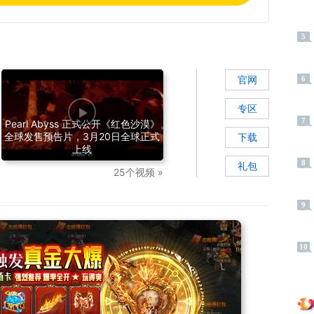
5
官网
6
专区
7
Pearl Abyss 正式公开《红色沙漠》
全球发售预告片，3月20日全球正式
下载
上线
8
礼包
25个视频 »
9
10