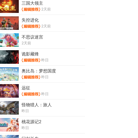
三国大领主
2天前
失控进化
2天前
不思议迷宫
2天前
诡影藏锋
昨日
奥比岛：梦想国度
昨日
远征
昨日
怪物猎人：旅人
昨日
桃花源记2
昨日