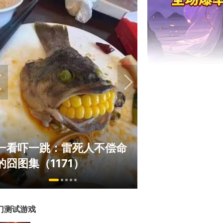
绅士日报：国游
一看吓一跳：雷死人不偿命
拉爆了！大雷熟
的囧图集（1171）
play
门测试游戏