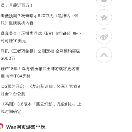
员，月薪近百万！
降低预期？杨奇暗示820或无《黑神话：钟
z
馗》重磅实机内容
赚真美金！玩撤离游戏《BR1: Infinite》每小
t
时可赚10美元
腾讯《王者万象棋》公测定档 全网预约突破
5000万
难产18年！曝育碧压箱底王牌游戏将更名重
启 今年TGA亮相
iOS预约开启！《梦幻新诛仙：轻享》官宣9
月全平台公测
《鸣潮》3.6版本「蜃云灯影，凡尘剑心」上
线时间确定
Wan网页游戏**玩