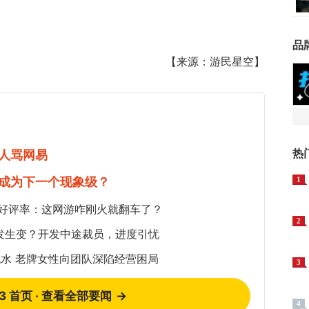
品
【来源：游民星空】
热
人骂网易
成为下一个现象级？
1
5%好评率：这网游咋刚火就翻车了？
2
发生变？开发中途裁员，进度引忧
水 老牌女性向团队深陷经营困局
3
73 首页 · 查看全部要闻
→
4