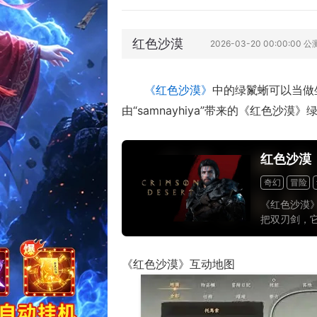
红色沙漠
2026-03-20 00:00:00 公
《红色沙漠》
中的绿鬣蜥可以当做
由“samnayhiya”带来的《红色沙
红色沙漠
奇幻
冒险
《红色沙漠
把双刃剑，
受它庞大的
的“水桶3A
《红色沙漠》互动地图
界游戏之一