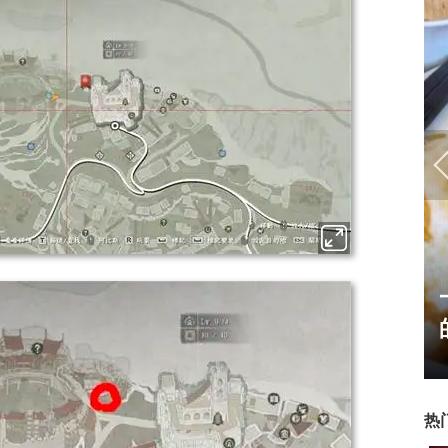
17周年庆典 争霸赛大区火
爆开启
热