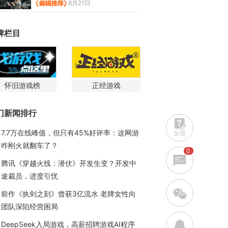
8月21日
牌栏目
怀旧游戏榜
正经游戏
门新闻排行
7.7万在线峰值，但只有45%好评率：这网游
反馈
咋刚火就翻车了？
0
腾讯《穿越火线：潜伏》开发生变？开发中
途裁员，进度引忧
w
前作《执剑之刻》曾获3亿流水 老牌女性向
团队深陷经营困局
q
DeepSeek入局游戏，高薪招聘游戏AI程序