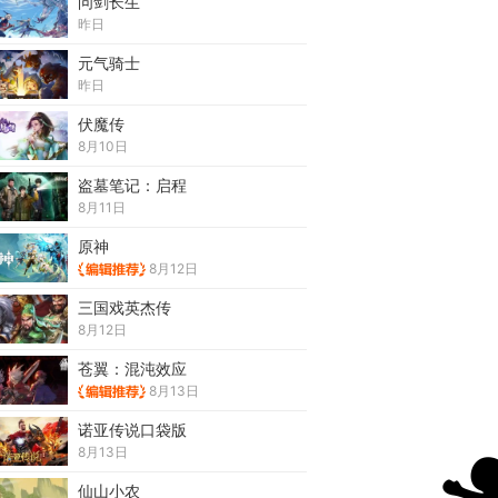
问剑长生
昨日
元气骑士
昨日
伏魔传
8月10日
盗墓笔记：启程
8月11日
原神
8月12日
三国戏英杰传
8月12日
苍翼：混沌效应
8月13日
诺亚传说口袋版
8月13日
仙山小农