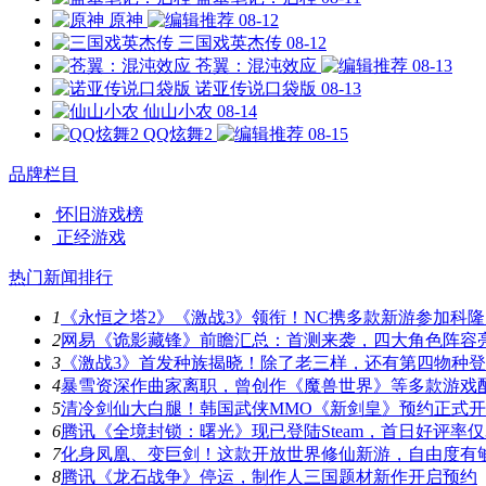
原神
08-12
三国戏英杰传
08-12
苍翼：混沌效应
08-13
诺亚传说口袋版
08-13
仙山小农
08-14
QQ炫舞2
08-15
品牌栏目
怀旧游戏榜
正经游戏
热门新闻排行
1
《永恒之塔2》《激战3》领衔！NC携多款新游参加科隆
2
网易《诡影藏锋》前瞻汇总：首测来袭，四大角色阵容
3
《激战3》首发种族揭晓！除了老三样，还有第四物种
4
暴雪资深作曲家离职，曾创作《魔兽世界》等多款游戏
5
清冷剑仙大白腿！韩国武侠MMO《新剑皇》预约正式
6
腾讯《全境封锁：曙光》现已登陆Steam，首日好评率仅3
7
化身凤凰、变巨剑！这款开放世界修仙新游，自由度有
8
腾讯《龙石战争》停运，制作人三国题材新作开启预约