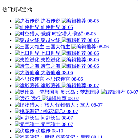
热门测试游戏
炉石传说
08-05
仙侠世界
08-05
时空猎人·觉醒
08-05
穿越火线
08-06
三国大领主
08-06
七日世界
08-06
失控进化
08-06
遗忘之海
08-06
大道仙途
08-06
不思议迷宫
08-06
诡影藏锋
08-07
奥比岛：梦想国度
08-0
远征
08-07
怪物猎人：旅人
08-07
桃花源记2
08-07
问剑长生
08-07
元气骑士
08-07
伏魔传
08-10
盗墓笔记：启程
08-11