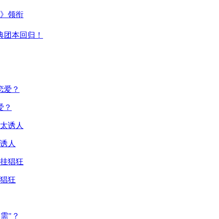
主》领衔
典团本回归！
爱？
诱人
猖狂
需"？