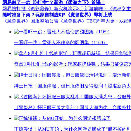
网易做了一款“吃打撤”？新游《雾海之下》首曝！
网易搜打撤《诡影藏锋》新实机演示
8月新游前瞻：《诡秘之
随时准备下架？玩家自制虚幻5《魔兽世界》即将上线
《魔兽世界》国服整治公告
《魔兽世界》TBC周年大更：双经
一看吓一跳：雷死人不偿命的囧图集（1169）
盘点8月扎堆上线的影游：玩家想扔核弹，结果只能谈恋
绅士日报：国服停服，但日服依旧活得滋润！涩涩新角太
《冒险岛》怀旧服三服大乱斗！国服人满为患，台服外挂
正惊漫谈：从MU开始，为什么网游翅膀成了"躲不掉的刚