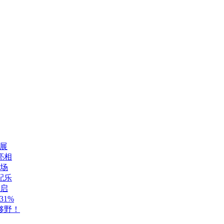
展
亮相
登场
配乐
开启
1%
够野！