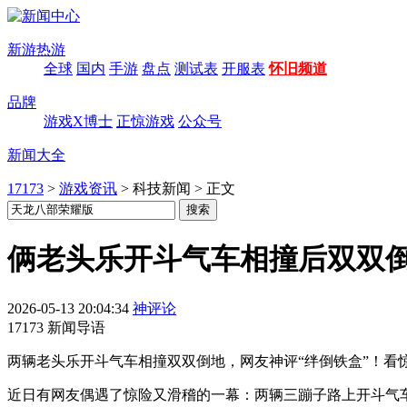
新游热游
全球
国内
手游
盘点
测试表
开服表
怀旧频道
品牌
游戏X博士
正惊游戏
公众号
新闻大全
17173
>
游戏资讯
>
科技新闻
>
正文
俩老头乐开斗气车相撞后双双倒
2026-05-13 20:04:34
神评论
17173 新闻导语
两辆老头乐开斗气车相撞双双倒地，网友神评“绊倒铁盒”！看
近日有网友偶遇了惊险又滑稽的一幕：两辆三蹦子路上开斗气