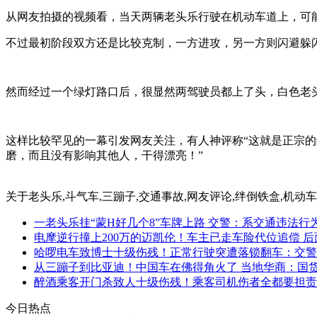
从网友拍摄的视频看，当天两辆老头乐行驶在机动车道上，可
不过最初阶段双方还是比较克制，一方进攻，另一方则闪避躲
然而经过一个绿灯路口后，很显然两驾驶员都上了头，白色老
这样比较罕见的一幕引发网友关注，有人神评称“这就是正宗的
磨，而且没有影响其他人，干得漂亮！”
关于
老头乐,斗气车,三蹦子,交通事故,网友评论,绊倒铁盒,机动
一老头乐挂“蒙H好几个8”车牌上路 交警：系交通违法行
电摩逆行撞上200万的迈凯伦！车主已走车险代位追偿 后面
哈啰电车致博士十级伤残！正常行驶突遭落锁翻车：交警
从三蹦子到比亚迪！中国车在佛得角火了 当地华商：国
醉酒乘客开门杀致人十级伤残！乘客司机伤者全都要担责
今日热点