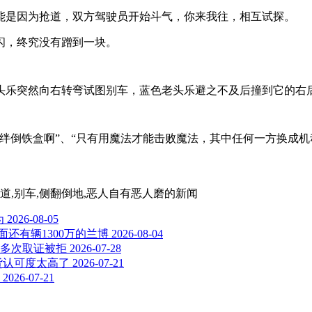
能是因为抢道，双方驾驶员开始斗气，你来我往，相互试探。
闪，终究没有蹭到一块。
头乐突然向右转弯试图别车，蓝色老头乐避之不及后撞到它的右
绊倒铁盒啊”、“只有用魔法才能击败魔法，其中任何一方换成机
车道,别车,侧翻倒地,恶人自有恶人磨
的新闻
为
2026-08-05
还有辆1300万的兰博
2026-08-04
多次取证被拒
2026-07-28
货认可度太高了
2026-07-21
2026-07-21