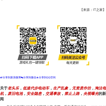
【来源：IT之家】
分享到新浪微博
分享到微信
分享到QQ空间
t
w
z
关于
老头乐
，
低速代步电动车
，
生产乱象
，
无资质作坊
，
淘汰电
机
，
废旧电池
，
安全隐患
，
交通事故
，
禁止上路
，
央视曝光
的新
闻