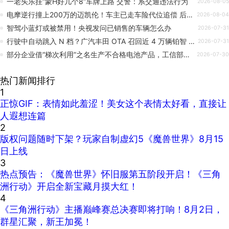
一老头乐挂“蒙H好几个8”车牌上路 交警：系交通违法行为
2026-08-05
电摩逆行撞上200万的迈凯伦！车主已走车险代位追偿 后面还有辆1300万的兰博
2026-08-04
智驾小蓝灯或被禁用！央视发问已销售的车辆怎么办
2026-07-31
行驶中自动跳入 N 档？广汽丰田 OTA 召回近 4 万辆铂智 7，涉及行驶动力中断与除霜失效
2026-07-31
部分企业借“梯次利用”之名生产不合格电池产品，工信部废止和修订相关政策标准
2026-07-30
热门新闻排行
1
正惊GIF：表情如此羞涩！美女这个表情太好看，直接让
人遐想连篇
2
版权问题随时下架？玩家自制虚幻5《魔兽世界》8月15
日上线
3
热点预告：《魔兽世界》怀旧服第五阶段开启！《三角
洲行动》开启全新宝藏月摸大红！
4
《三角洲行动》主播巅峰赛总决赛即将打响！8月2日，
群星汇聚，新王加冕！