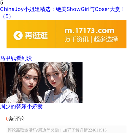
5
ChinaJoy小姐姐精选：绝美ShowGirl与Coser大赏！
（5）
马甲线看到没
周少的替嫁小娇妻
0
条评论
评论赢取激活码/周边等奖励！加群了解详情224611913