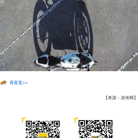
再逛逛>>
【来源：游侠网】