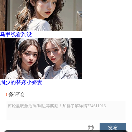
马甲线看到没
周少的替嫁小娇妻
0
条评论
评论赢取激活码/周边等奖励！加群了解详情224611913
发布