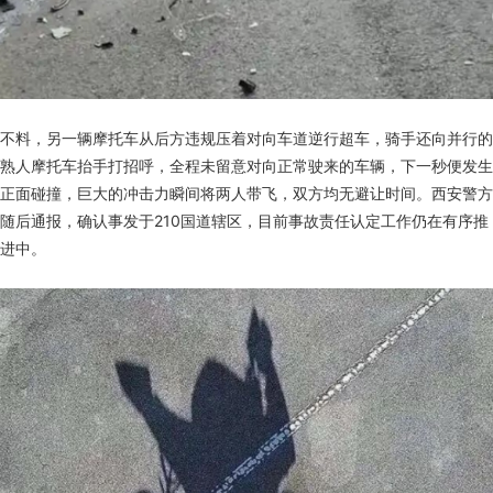
不料，另一辆摩托车从后方违规压着对向车道逆行超车，骑手还向并行的
熟人摩托车抬手打招呼，全程未留意对向正常驶来的车辆，下一秒便发生
正面碰撞，巨大的冲击力瞬间将两人带飞，双方均无避让时间。西安警方
随后通报，确认事发于210国道辖区，目前事故责任认定工作仍在有序推
进中。