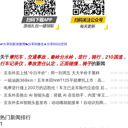
分享到新浪微博
分享到微信
分享到QQ空间
t
w
z
关于
摩托车
，
交通事故
，
秦岭分水岭
，
逆行
，
骑行
，
210国道
，
行车记录仪
，
事故责任认定
，
正面碰撞
，
骑手
的新闻
京东外卖上线“今日半价”：周一到周五 天天半价不重样
2026-08-06
一箱油跑368km！五羊本田NWT125平踏摩托上市：高配售价不过万
2026-08-04
电摩逆行撞上200万的迈凯伦！车主已走车险代位追偿 后面还有辆1300万的兰博
2026-08-04
京东外卖推出 AI 智能头盔：搭载 AI 语音助手，内置“单王路线”
2026-08-03
京东外卖AI智能头盔发布：动动嘴就能接单！自动识别商户环境
2026-08-03
热门新闻排行
1