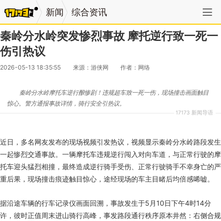
新闻
综合资讯
秦岭分水岭突发惨烈事故 摩托逆行致一死一
伤引热议
2026-05-13 18:35:55
来源：游侠网
作者：网络
秦岭分水岭摩托车逆行酿惨剧！违规超车致一死一伤，现场撞击画面触目
惊心。警方通报事故详情，骑行安全引热议。
17173 新闻导语
近日，多名网友发布的现场视频引发热议，视频显示秦岭分水岭路段发生
一起惨烈交通事故。一辆摩托车违规逆行闯入对向车道，与正常行驶的摩
托车迎头猛烈相撞，最终造成逆行骑手受伤、正常行驶骑手不幸身亡的严
重后果，现场撞击痕迹触目惊心，途经现场的车主目睹后均倍感唏嘘。
据沿途车辆的行车记录仪画面回溯，事故发生于5月10日下午4时14分
许，彼时正值周末进山骑行高峰，事发路段通行秩序原本井然：右侧合规