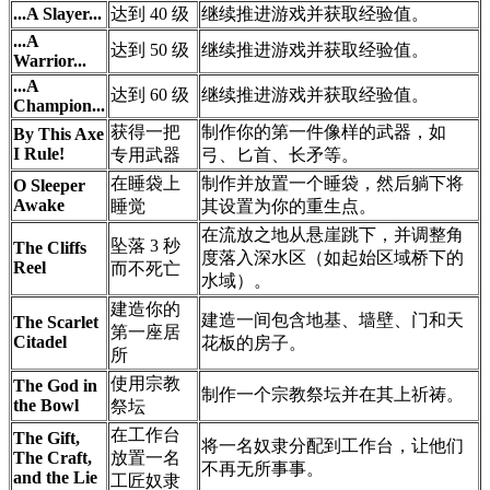
...A Slayer...
达到 40 级
继续推进游戏并获取经验值。
...A
达到 50 级
继续推进游戏并获取经验值。
Warrior...
...A
达到 60 级
继续推进游戏并获取经验值。
Champion...
获得一把
制作你的第一件像样的武器，如
By This Axe
I Rule!
专用武器
弓、匕首、长矛等。
在睡袋上
制作并放置一个睡袋，然后躺下将
O Sleeper
Awake
睡觉
其设置为你的重生点。
在流放之地从悬崖跳下，并调整角
坠落 3 秒
The Cliffs
度落入深水区（如起始区域桥下的
Reel
而不死亡
水域）。
建造你的
建造一间包含地基、墙壁、门和天
The Scarlet
第一座居
Citadel
花板的房子。
所
使用宗教
The God in
制作一个宗教祭坛并在其上祈祷。
the Bowl
祭坛
在工作台
The Gift,
将一名奴隶分配到工作台，让他们
The Craft,
放置一名
不再无所事事。
and the Lie
工匠奴隶