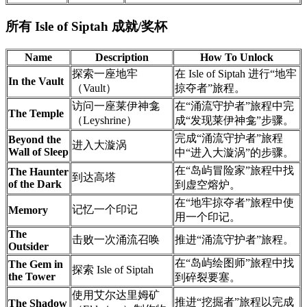
所有 Isle of Siptah 成就/奖杯
Name
Description
How To Unlock
探索一座地牢
在 Isle of Siptah 进行“地牢
In the Vault
（Vault）
掠夺者”旅程。
访问一座莱伊神龛
在“涌流守护者”旅程中完
The Temple
（Leyshrine）
成“发现莱伊神龛”步骤。
完成“涌流守护者”旅程
Beyond the
进入大漩涡
Wall of Sleep
中“进入大漩涡”的步骤。
在“岛屿冒险家”旅程中找
The Haunter
到达高塔
of the Dark
到虚空熔炉。
在“地牢掠夺者”旅程中使
记忆一个印记
Memory
用一个印记。
The
击败一次涌流召唤
推进“涌流守护者”旅程。
Outsider
在“岛屿绘图师”旅程中找
The Gem in
探索 Isle of Siptah
the Tower
到碎裂要塞。
使用艾尔达里姆矿
推进“挖掘者”旅程以完成
The Shadow