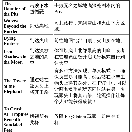
The
击败下水
击败无名之城地底深处副本内的
Haunter of
道憎恶
Boss。
the Pits
Wolves
向北旅行，来到雪山和火山下方区
到达高地
Beyond the
域。
Border
Dying
到达火山
前往地图北部山顶，火山所在地。
Embers
到达流放
你可以爬上北部最高的山峰，或者
Iron
Shadows in
之地的高
在管理员面板开启飞行模式自行到
the Moon
空
达天空。
有多种方法实现。单人模式下，确
保负重尽可能高，然后站在小型生
通过站在
The Tower
物头上将其踩死。在 PVP 中，可以
敌人头上
of the
让两名负重的玩家同时站在另一名
Elephant
将其击杀
玩家头上将其击杀。轮流操作让每
个人都能获得成就！
To Crush
All Trophies
解锁所有
仅限 PlayStation 玩家，即白金奖
Beneath
奖杯
杯。
Sandaled
Feet