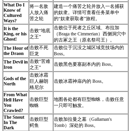
What Do I
将一名敌
建造一个痛苦之轮并放入一名捕获
Know of
人放入痛
的奴隶。详情可查看任务菜单中
Cultured
苦之轮
的“奴隶获取者”旅程。
Ways?
击败位于死者之丘区域、布拉加
It is the
击败“地底
King, or his
（Braga the Cimmerian）西侧洞穴中
之王”
Ghost!
的古冢之王（原名祭司王）。
击败不死
击败位于沉没之城区域竞技场内的
The Hour of
the Draon
巨龙
Boss。
击败“苦难
The Devil in
击败黑色要塞副本内的 Boss。
Iron
之王”
击败冰霜
Gods of the
巨人赫朗
击败冰霜神庙内的 Boss。
North
格尼尔
From What
击败巨型
地图各处都有巨型蜘蛛，击败任意
Hell Have
You
蜘蛛
一只即可触发。
Crawled?
The Snout
击败巨型
击败加拉曼之墓（Gallaman's
In The
鳄鱼
Tomb）深处的 Boss。
Dark