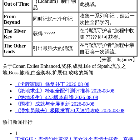
（Eldarium）制作物
Out of Time
此挑战。
品
收集一系列印记，然后一
From
同时记忆七个印记
Beyond
次性全部学习。
在“涌流守护者”旅程中收
The Silver
获得 ?????
Key
集 ????? 即可获得。
在“涌流守护者”旅程中亲
The Other
引出最强大的涌流
Gods
自召唤一次涌流。
【来源：thgamer】
关于
Conan Exiles Enhanced,奖杯,成就,Isle of Siptah,流放之
地,Boss,旅程,白金奖杯,扩展包,攻略
的新闻
《卡牌家园》修复补丁
2026-08-08
《绝地求生》栓狙全配件测评推荐
2026-08-08
《绝地求生》42.3版本前瞻
2026-08-08
《围棋》成就与全屏更新
2026-08-08
《潜水员戴夫》极限发育20天速通攻略
2026-08-08
热门新闻排行
1
正惊GIF：表情如此羞涩！美女这个表情太好看，直接