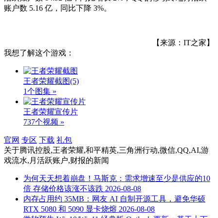
账户数 5.16 亿，同比下降 3%。
【来源：IT之家】
我想了解这个游戏：
王者荣耀截图
(5)
1个图集 »
王者荣耀宣传片
737个视频 »
官网
专区
下载
礼包
关于
腾讯控股,王者荣耀,和平精英,三角洲行动,微信,QQ,AI,游
戏流水,月活跃账户,财报
的新闻
为何天天想着崩盘！马斯克：需求增速至少是供应的10
倍 存储价格该涨不该跌
2026-08-08
内存占用约 35MB：网友 AI 自制开源工具，避免华硕
RTX 5080 和 5090 显卡烧熔
2026-08-08