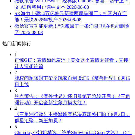
微软预告 Win10/Win11 经典版 Outlook 更新：基于上下
文 AI 解释用户选中文本
2026-08-08
SK海力士砸54万亿韩元新建两座晶圆厂：扩容内存产
能！最快2028年投产
2026-08-08
微信官宣功能更新！“你撤回了一条消息”现在也能删除
了
2026-08-08
热门新闻排行
1
正惊GIF：表情如此羞涩！美女这个表情太好看，直接
让人遐想连篇
2
版权问题随时下架？玩家自制虚幻5《魔兽世界》8月15
日上线
3
热点预告：《魔兽世界》怀旧服第五阶段开启！《三角
洲行动》开启全新宝藏月摸大红！
4
《三角洲行动》主播巅峰赛总决赛即将打响！8月2日，
群星汇聚，新王加冕！
5
ChinaJoy小姐姐精选：绝美ShowGirl与Coser大赏！（5）