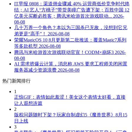
IT早报 0808：渠道佣金骤减 40% 运营商低价竞争时代终
结；AI 艺人“方桃子”带货美瞳广告遭下架；百胜中国 12
亿美元买断必胜客；腾讯米哈游首次游戏联动...
2026-
08-08
几十万养一个角色？本以为三国杀已无敌，没想到它兄
弟更是“高手”！
2026-08-08
荣耀MagicOS 10 8月更新第二批推送：覆盖Magic7系列
等多款机型
2026-08-08
腾讯与米哈游首次游戏联动官宣！CODM×崩坏3
2026-
08-08
AI 需求挤爆云计算，消息称 AWS 要求工程师关闭闲置
服务器减少资源浪费
2026-08-08
热门新闻排行
1
正惊GIF：表情如此羞涩！美女这个表情太好看，直接
让人遐想连篇
2
版权问题随时下架？玩家自制虚幻5《魔兽世界》8月15
日上线
3