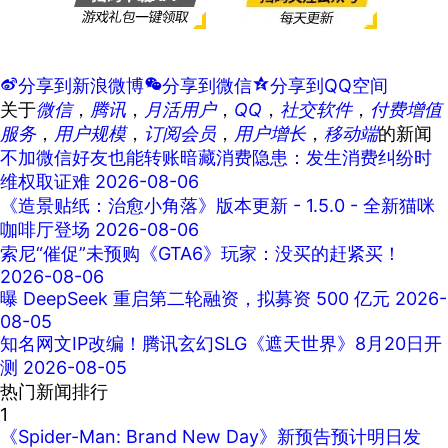
t
分享到新浪微博
w
分享到微信
z
分享到QQ空间
关于
微信
，
腾讯
，
月活用户
，
QQ
，
社交软件
，
付费增值
服务
，
用户规模
，
订阅会员
，
用户增长
，
移动端
的新闻
不加微信好友也能转账暗藏消费隐患：发生消费纠纷时
维权取证难
2026-08-06
《造景贴纸：治愈小角落》版本更新 - 1.5.0 - 全新猫咪
咖啡厅登场
2026-08-06
索尼“催促”未预购《GTA6》玩家：没买的赶紧买！
2026-08-06
曝 DeepSeek 重启第二轮融资，拟募资 500 亿元
2026-
08-05
知名网文IP改编！腾讯玄幻SLG《遮天世界》8月20日开
测
2026-08-05
热门新闻排行
1
《Spider-Man: Brand New Day》新预告预计明日发