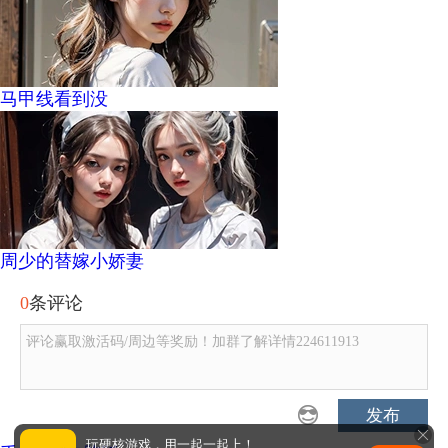
马甲线看到没
周少的替嫁小娇妻
0
条评论
评论赢取激活码/周边等奖励！加群了解详情224611913
发布
玩硬核游戏，用一起一起上！