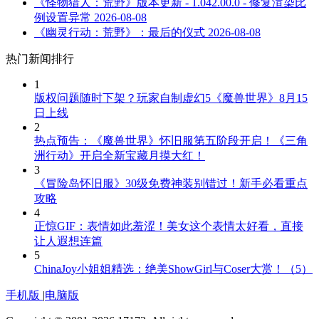
《怪物猎人：荒野》版本更新 - 1.042.00.0 - 修复渲染比
例设置异常
2026-08-08
《幽灵行动：荒野》：最后的仪式
2026-08-08
热门新闻排行
1
版权问题随时下架？玩家自制虚幻5《魔兽世界》8月15
日上线
2
热点预告：《魔兽世界》怀旧服第五阶段开启！《三角
洲行动》开启全新宝藏月摸大红！
3
《冒险岛怀旧服》30级免费神装别错过！新手必看重点
攻略
4
正惊GIF：表情如此羞涩！美女这个表情太好看，直接
让人遐想连篇
5
ChinaJoy小姐姐精选：绝美ShowGirl与Coser大赏！（5）
手机版
|
电脑版