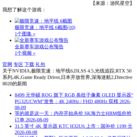
【来源：游民星空】
我想了解这个游戏：
极限竞速：地平线 6截图
(10)
1个图集 »
全新赛车游戏公布预告
1个视频 »
官网
专区
下载
礼包
关于
NVIDIA,极限竞速：地平线6,DLSS 4.5,光线追踪,RTX 50
系列,4K,Game Ready Driver,日本开放世界,深海迷航2,Directive
8020
的新闻
8499 元华硕 ROG 旗下 RGB 条纹子像素 OLED 显示器“
PG32UCWM”发售：4K 240Hz / FHD 480Hz 双模
2026-
08-09
等的就是这一天：内存开始杀价 SK海力士HBM低价抢
订单
2026-08-09
31.5 英寸 4K 显示器 KTC H32U6 上市：国补价 1199 元
2026-08-08