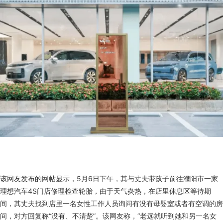
该网友发布的网帖显示，5月6日下午，其与丈夫带孩子前往濮阳市一家
理想汽车4S门店修理检查轮胎，由于天气炎热，在店里休息区等待期
间，其丈夫找到店里一名女性工作人员询问有没有母婴室或者有空调的房
间，对方回复称“没有、不清楚”。该网友称，“老远就听到她和另一名女