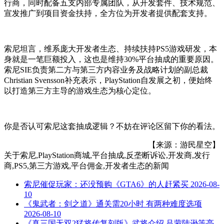
行商，同时配备五支内部专属团队，从开发套件、技术规范、
宣发推广到项目资金扶持，全方位为开发者提供配套支持。
索尼坦言，维系庞大开发者生态、持续扶持PS5游戏研发，本
身就是一笔巨额投入，这也是维持30%平台抽成的重要原因。
索尼SIE负责第二方与第三方内容业务及战略计划的副总裁
Christian Svensson补充表示，PlayStation自发展之初，便始终
以打造第三方主导的游戏生态为核心定位。
你是否认可索尼这套抽成逻辑？不妨在评论区留下你的看法。
【来源：游民星空】
关于
索尼,PlayStation商城,平台抽成,反垄断诉讼,开发商,发行
商,PS5,第三方游戏,平台佣金,开发者生态
的新闻
索尼催促玩家：还没预购《GTA6》的人赶紧买
2026-08-
10
《鬼武者：剑之道》通关需20小时 有两种难度选项
2026-08-10
《真三国无双2猛将传复刻版》武将介绍 吕蒙陆逊等亮