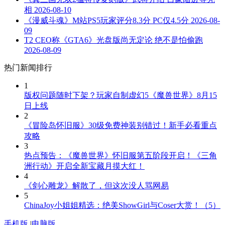
相
2026-08-10
《漫威斗魂》M站PS5玩家评分8.3分 PC仅4.5分
2026-08-
09
T2 CEO称《GTA6》光盘版尚无定论 绝不是怕偷跑
2026-08-09
热门新闻排行
1
版权问题随时下架？玩家自制虚幻5《魔兽世界》8月15
日上线
2
《冒险岛怀旧服》30级免费神装别错过！新手必看重点
攻略
3
热点预告：《魔兽世界》怀旧服第五阶段开启！《三角
洲行动》开启全新宝藏月摸大红！
4
《剑心雕龙》解散了，但这次没人骂网易
5
ChinaJoy小姐姐精选：绝美ShowGirl与Coser大赏！（5）
手机版
|
电脑版