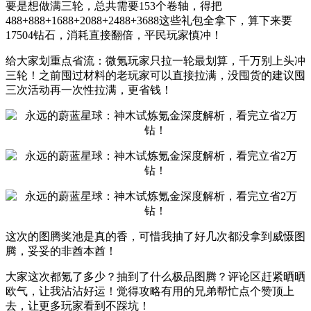
要是想做满三轮，总共需要153个卷轴，得把
488+888+1688+2088+2488+3688这些礼包全拿下，算下来要
17504钻石，消耗直接翻倍，平民玩家慎冲！
给大家划重点省流：微氪玩家只拉一轮最划算，千万别上头冲
三轮！之前囤过材料的老玩家可以直接拉满，没囤货的建议囤
三次活动再一次性拉满，更省钱！
这次的图腾奖池是真的香，可惜我抽了好几次都没拿到威慑图
腾，妥妥的非酋本酋！
大家这次都氪了多少？抽到了什么极品图腾？评论区赶紧晒晒
欧气，让我沾沾好运！觉得攻略有用的兄弟帮忙点个赞顶上
去，让更多玩家看到不踩坑！