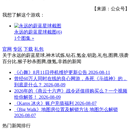
【来源：公众号】
我想了解这个游戏：
永远的蔚蓝星球截图
(6)
1个图集 »
官网
专区
下载
礼包
关于
永远的蔚蓝星球,神木试炼,钻石,氪金,钥匙,礼包,图腾,强袭
百分比,猴子秒杀图腾,微氪,非酋
的新闻
《心舞》8月11日停机维护更新公告
2026-08-11
曾经60万人同时在线的良心网游，杀死《斗战神》的，
到底是什么？
2026-08-09
2026年的《燕云十六声》战令还值得购买么？一个视频
给你解答！
2026-08-09
《Karos 冰火》账户充值福利
2026-08-07
《Big Walk》地图房位置及解锁方法 地图怎么解锁
2026-08-07
热门新闻排行