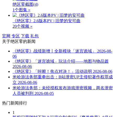
绝区零截图
(4)
1个图集 »
《绝区零》2.6版本PV | 旧梦的安可曲
20个视频 »
官网
专区
下载
礼包
关于
绝区零
的新闻
《绝区零》战绩新增丨全新模块「迷宫诡域」
2026-08-
06
《绝区零》「迷宫诡域」玩法介绍——地图与物品篇
2026-08-06
《绝区零》「咔嚓！焦点对决！」活动说明
2026-08-06
米哈游法务部重拳出击：B站泄密UP主侵犯著作权罪成
立
2026-08-06
米哈游法务部：未经授权发布游戏泄密视频，两名泄密
人员被判刑
2026-08-05
热门新闻排行
1