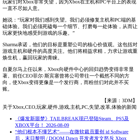
玩家们对Xbox非常失望，因为Xbox在主机和PC平台上的表现
一直不尽如人意。
她说：“玩家对我们感到失望。我们必须修复主机和PC端的基
础体验。我们必须死磕每一个细节、打磨每一处体验，从而让
玩家更快地感受到游戏的乐趣。”
Sharma承诺，他们的目标是重塑公司的核心价值观。这包括对
游戏主机和硬件的高度关注。他们将精益求精，力求让游戏重
焕生机，赢回玩家的青睐。
自夏尔马上任以来，Xbox向硬件中心的回归趋势变得非常显
著。前任CEO菲尔·斯宾塞曾将公司带往一个截然不同的方
向，使Xbox变得更像是一个发行商，而粉丝们对此并不买
账。
【来源：3DM】
关于
Xbox,CEO,玩家,硬件,游戏,主机,PC,失望,改革,体验
的新闻
《爆发新噩梦》TAILBREAK现已登陆Steam、PS5及
XBOX平台！
2026-08-09
“他们根本不懂艺术”——在微软裁员重创 id Software
后，末日黎明 / DOOM Dawn 开发者发文怒斥 Xbox