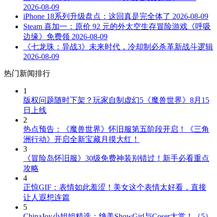
2026-08-09
iPhone 18系列升级盘点：这回真是完全体了
2026-08-09
Steam 喜加一：原价 92 元的外太空生存冒险游戏《呼吸
边缘》免费领
2026-08-09
《七龙珠：异战3》未来时代，冷却制必杀革新战斗逻辑
2026-08-09
热门新闻排行
1
版权问题随时下架？玩家自制虚幻5《魔兽世界》8月15
日上线
2
热点预告：《魔兽世界》怀旧服第五阶段开启！《三角
洲行动》开启全新宝藏月摸大红！
3
《冒险岛怀旧服》30级免费神装别错过！新手必看重点
攻略
4
正惊GIF：表情如此羞涩！美女这个表情太好看，直接
让人遐想连篇
5
ChinaJoy小姐姐精选：绝美ShowGirl与Coser大赏！（5）