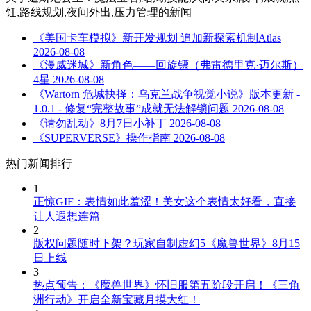
饪,路线规划,夜间外出,压力管理
的新闻
《美国卡车模拟》新开发规划 追加新探索机制Atlas
2026-08-08
《漫威迷城》新角色——回旋镖（弗雷德里克·迈尔斯）
4星
2026-08-08
《Wartorn 危城抉择：乌克兰战争视觉小说》版本更新 -
1.0.1 - 修复“完整故事”成就无法解锁问题
2026-08-08
《请勿乱动》8月7日小补丁
2026-08-08
《SUPERVERSE》操作指南
2026-08-08
热门新闻排行
1
正惊GIF：表情如此羞涩！美女这个表情太好看，直接
让人遐想连篇
2
版权问题随时下架？玩家自制虚幻5《魔兽世界》8月15
日上线
3
热点预告：《魔兽世界》怀旧服第五阶段开启！《三角
洲行动》开启全新宝藏月摸大红！