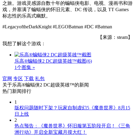
之旅。游戏灵感源自数十年的蝙蝠侠电影、电视、漫画书和游
戏，并塞满了蝙蝠侠的怀旧元素、DC 传说，以及 TT Games
标志性的乐高式幽默。
#LegacyoftheDarkKnight #LEGOBatman #DC #Batman
【来源：steam】
我想了解这个游戏：
乐高®蝙蝠侠2 DC超级英雄™截图
(6)
1个图集 »
官网
专区
下载
礼包
关于
乐高®蝙蝠侠2 DC超级英雄™
的新闻
热门新闻排行
1
版权问题随时下架？玩家自制虚幻5《魔兽世界》8月15
日上线
2
热点预告：《魔兽世界》怀旧服第五阶段开启！《三角
洲行动》开启全新宝藏月摸大红！