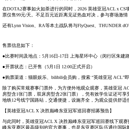
在DOTA2赛事如火如荼进行的同时，2026 英雄亚冠ACL x
票仅售99元/天。不足百元近距离见证热血对决，参与赛场激情
还有Lynn Vision、RA等本土战队将与FlyQuest、TH
售票信息如下：
●比赛时间及地点：5月16日-17日 上海星环中心（闵行区朱建路
●开票状态：已开售（5月1日 12:00正式开启）
●购票渠道：猫眼娱乐、bilibili会员购，搜索 “英雄亚冠 ACL
除了购买常规赛事门票外，为方便外地观众观赛，英雄亚冠 A
房型含1张门票，双床房型含2张门票），凭有效学生证还可享
地铁12号线宁国路站，交通便捷，设施齐全，为观众提供舒适
【英雄亚冠ACL X 决胜巅峰东亚冠军巡回赛招募预告】
与此同时，英雄亚冠ACL X 决胜巅峰东亚冠军巡回赛线下观
峰东亚赛区最高级别的官方赛事，也是东亚赛区队伍通往国际