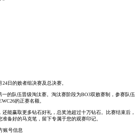
月24日的败者组决赛及总决赛。
第一的队伍晋级淘汰赛。淘汰赛阶段为BO3双败赛制，参赛队伍
WC26的正赛名额。
，还能赢取更多钻石好礼，总奖池超过十万钻石。比赛结束后，
您准备好的马克笔，留下专属于您的观赛印记。
方账号信息