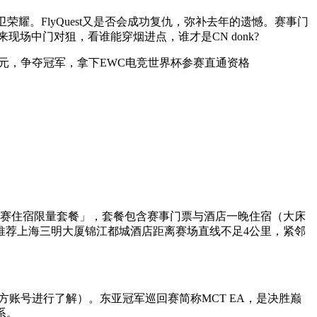
捍卫荣耀。FlyQuest又是否会成功复仇，弥补去年的遗憾。赛事门
场中门对狙，看谁能穿烟进点，谁才是CN donk?
分15万美元，争夺冠军，拿下EWC电竞世界杯参赛直通资格
观赛住宿限量套餐」，套餐包含赛事门票与酒店一晚住宿（大床
推荐上海三明大厦锦江都城酒店距离赛场直线不足4公里，紧邻
方账号进行了解）。东亚冠军巡回赛简称MCT EA，是决胜巅
系。