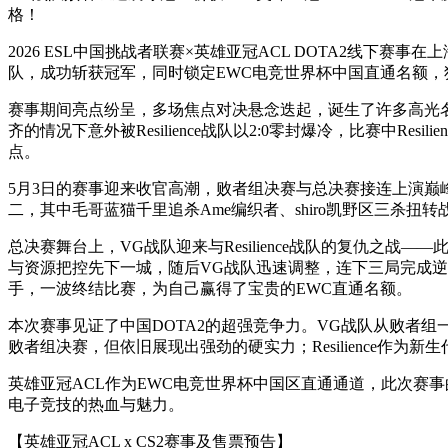
格！
2026 ESL中国挑战者联赛×英雄亚冠ACL DOTA2线下赛事在
队，成功斩获冠军，同时锁定EWC电竞世界杯中国直通名额，
赛事期间亮点纷呈，多场焦点对决悬念迭起，诞生了许多高光名场
齐的情况下意外被Resilience战队以2:0零封爆冷，比赛中R
点。
5月3日的赛事迎来收官高潮，败者组决赛与总决赛接连上演巅
二，其中毛哥蓝猫千里追杀Ame编织者、shiro凯野区三杀扭
总决赛舞台上，VG战队迎来与Resilience战队的复仇之战——此
与资源把控先下一城，随后VG战队迅速调整，连下三局完成逆转
手，一波终结比赛，为自己赢得了宝贵的EWC直通名额。
本次赛事见证了中国DOTA2的超强竞争力。VG战队从败者组
败者组决赛，但依旧展现出强劲的硬实力；Resilience作为新生
英雄亚冠ACL作为EWC电竞世界杯中国区直通通道，此次赛
电子竞技的热血与魅力。
【英雄亚冠ACL x CS2赛事及售票预告】