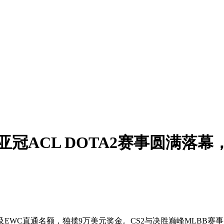
亚冠ACL DOTA2赛事圆满落幕
2冠军及EWC直通名额，独揽9万美元奖金。CS2与决胜巅峰MLB