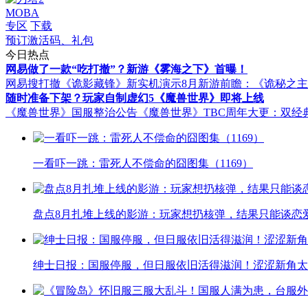
MOBA
专区
下载
预订激活码、礼包
今日热点
网易做了一款“吃打撤”？新游《雾海之下》首曝！
网易搜打撤《诡影藏锋》新实机演示
8月新游前瞻：《诡秘之
随时准备下架？玩家自制虚幻5《魔兽世界》即将上线
《魔兽世界》国服整治公告
《魔兽世界》TBC周年大更：双经
一看吓一跳：雷死人不偿命的囧图集（1169）
盘点8月扎堆上线的影游：玩家想扔核弹，结果只能谈恋
绅士日报：国服停服，但日服依旧活得滋润！涩涩新角太