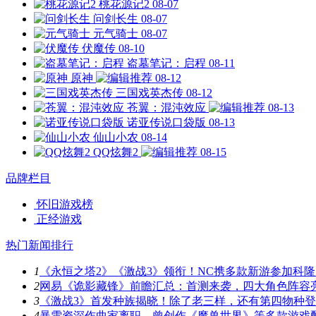
桃花源记2
08-07
问剑长生
08-07
元气骑士
08-07
伏魔传
08-10
盗墓笔记：启程
08-11
原神
08-12
三国戏英杰传
08-12
苍翼：混沌效应
08-13
诺亚传说口袋版
08-13
仙山小农
08-14
QQ炫舞2
08-15
品牌栏目
怀旧游戏榜
正经游戏
热门新闻排行
1
《永恒之塔2》《激战3》领衔！NC携多款新游参加科隆
2
网易《诡影藏锋》前瞻汇总：首测来袭，四大角色阵容
3
《激战3》首发种族揭晓！除了老三样，还有第四物种
4
暴雪资深作曲家离职，曾创作《魔兽世界》等多款游戏