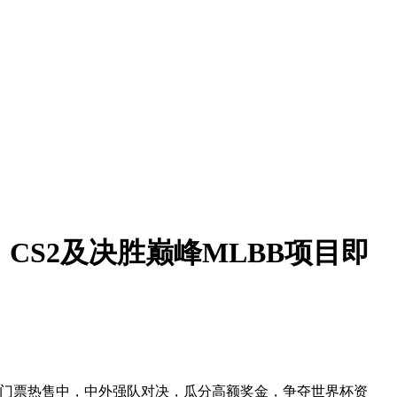
，CS2及决胜巅峰MLBB项目即
B赛事门票热售中，中外强队对决，瓜分高额奖金，争夺世界杯资