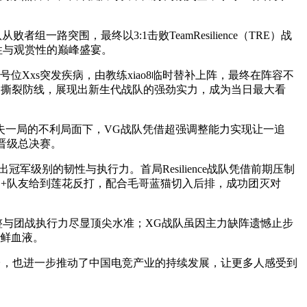
组一路突围，最终以3:1击败TeamResilience（TRE）战
性与观赏性的巅峰盛宴。
Xxs突发疾病，由教练xiao8临时替补上阵，最终在阵容不
沙王完美大招撕裂防线，展现出新生代战队的强劲实力，成为当日最大看
失一局的不利局面下，VG战队凭借超强调整能力实现让一追
，晋级总决赛。
现出冠军级别的韧性与执行力。首局Resilience战队凭借前期压制
KB+队友给到莲花反打，配合毛哥蓝猫切入后排，成功团灭对
调整与团战执行力尽显顶尖水准；XG战队虽因主力缺阵遗憾止步
新鲜血液。
平台，也进一步推动了中国电竞产业的持续发展，让更多人感受到