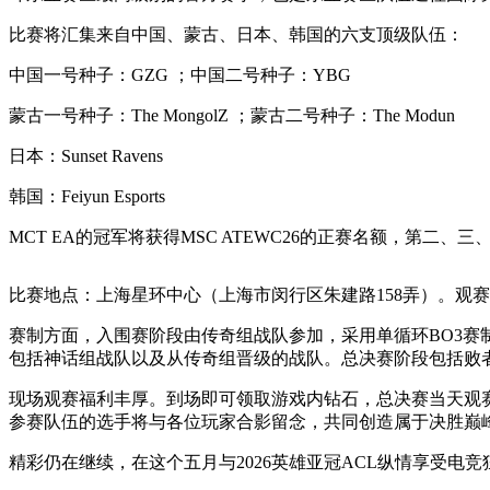
比赛将汇集来自中国、蒙古、日本、韩国的六支顶级队伍：
中国一号种子：GZG ；中国二号种子：YBG
蒙古一号种子：The MongolZ ；蒙古二号种子：The Modun
日本：Sunset Ravens
韩国：Feiyun Esports
MCT EA的冠军将获得MSC ATEWC26的正赛名额，第二、三
比赛地点：上海星环中心（上海市闵行区朱建路158弄）。观赛
赛制方面，入围赛阶段由传奇组战队参加，采用单循环BO3赛
包括神话组战队以及从传奇组晋级的战队。总决赛阶段包括败者组决
现场观赛福利丰厚。到场即可领取游戏内钻石，总决赛当天观
参赛队伍的选手将与各位玩家合影留念，共同创造属于决胜巅
精彩仍在继续，在这个五月与2026英雄亚冠ACL纵情享受电