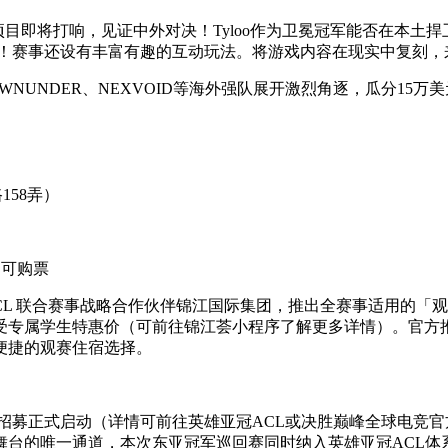
 CS项目即将打响，见证中外对决！Tyloo作为卫冕冠军能否在本土
！赛事还设有丰富有趣的互动玩法。将游戏内容在现实中复刻，来现
UNDER dOWNUNDER、NEXVOID等海外强队展开激烈角逐，瓜
158弄）
”即可购票
CL 联合赛事战略合作伙伴锦江国际集团，推出全赛事适用的「
受专属学生特惠价（可前往锦江荟小程序了解更多详情）。官方
便捷的观赛住宿选择。
赛招募正式启动（详情可前往英雄亚冠ACL或决胜巅峰全球电竞官
舞台的唯一通道，本次东亚冠军巡回赛同时纳入英雄亚冠ACL体