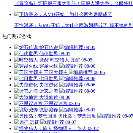
《冒险岛》怀旧服三服大乱斗！国服人满为患，台服外挂
正惊漫谈：从MU开始，为什么网游翅膀成了"躲不掉的刚
热门测试游戏
炉石传说
08-05
仙侠世界
08-05
时空猎人·觉醒
08-05
穿越火线
08-06
三国大领主
08-06
七日世界
08-06
失控进化
08-06
遗忘之海
08-06
大道仙途
08-06
不思议迷宫
08-06
诡影藏锋
08-07
奥比岛：梦想国度
08-0
远征
08-07
怪物猎人：旅人
08-07