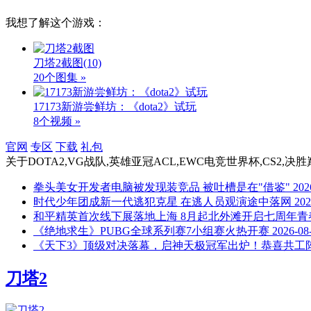
我想了解这个游戏：
刀塔2截图
(10)
20个图集 »
17173新游尝鲜坊：《dota2》试玩
8个视频 »
官网
专区
下载
礼包
关于
DOTA2,VG战队,英雄亚冠ACL,EWC电竞世界杯,CS2,决胜巅峰
拳头美女开发者电脑被发现装竞品 被吐槽是在"借鉴"
202
时代少年团成新一代逃犯克星 在逃人员观演途中落网
202
和平精英首次线下展落地上海 8月起北外滩开启七周年青
《绝地求生》PUBG全球系列赛7小组赛火热开赛
2026-08
《天下3》顶级对决落幕，启神天极冠军出炉！恭喜共工
刀塔2