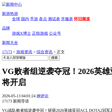
新游热游
全球
国内
手游
盘点
测试表
开服表
怀旧频道
品牌
游戏X博士
正惊游戏
公众号
新闻大全
17173
>
游戏资讯
>
综合资讯
>
正文
VG败者组逆袭夺冠！2026英雄
将开启
2026-05-13 04:01:24
神评论
17173 新闻导语
VG战队败者组逆袭夺冠！斩获2026英雄亚冠ACL DOTA