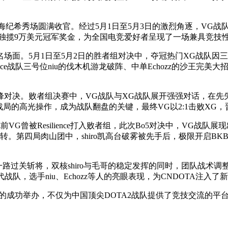
上海纪希秀场圆满收官。经过5月1日至5月3日的激烈角逐，VG战队从败者
独揽9万美元冠军奖金，为全国电竞爱好者呈现了一场兼具竞技
面。5月1日至5月2日的胜者组对决中，夺冠热门XG战队因三号位
esilience战队三号位niu的伐木机游龙破阵、中单Echozz的
峰对决。败者组决赛中，VG战队与XG战队展开强强对话，在先
转战局的高光操作，成为战队翻盘的关键，最终VG以2:1击败XG
前VG曾被Resilience打入败者组，此次Bo5对决中，VG战队展
。第四局肉山团中，shiro凯高台破雾被先手后，极限开启B
一路过关斩将，双核shiro与毛哥的稳定发挥的同时，团队战术
代战队，选手niu、Echozz等人的亮眼表现，为CNDOTA注入了
事的成功举办，不仅为中国顶尖DOTA2战队提供了竞技交流的