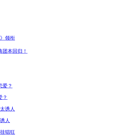
主》领衔
典团本回归！
爱？
诱人