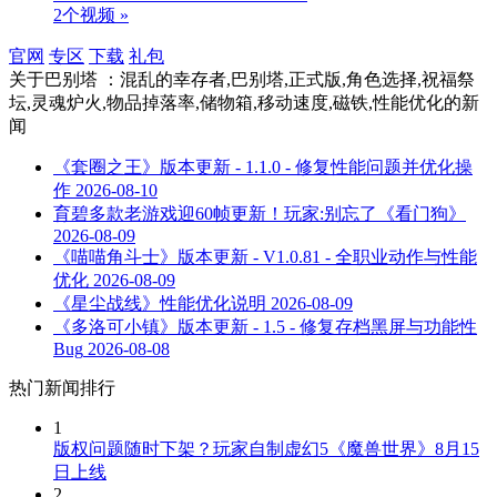
2个视频 »
官网
专区
下载
礼包
关于
巴别塔 ：混乱的幸存者,巴别塔,正式版,角色选择,祝福祭
坛,灵魂炉火,物品掉落率,储物箱,移动速度,磁铁,性能优化
的新
闻
《套圈之王》版本更新 - 1.1.0 - 修复性能问题并优化操
作
2026-08-10
育碧多款老游戏迎60帧更新！玩家:别忘了《看门狗》
2026-08-09
《喵喵角斗士》版本更新 - V1.0.81 - 全职业动作与性能
优化
2026-08-09
《星尘战线》性能优化说明
2026-08-09
《多洛可小镇》版本更新 - 1.5 - 修复存档黑屏与功能性
Bug
2026-08-08
热门新闻排行
1
版权问题随时下架？玩家自制虚幻5《魔兽世界》8月15
日上线
2