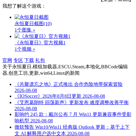
我想了解这个游戏：
永恒夏日截图
(10)
1个图集 »
《永恒夏日》官方视频1
1个视频 »
官网
专区
下载
礼包
关于
永恒夏日,模组加载器,ESCU,Steam,本地化,BBCode编辑
器,创意工坊,更新,win64,Linux
的新闻
《共聚遗忘之地》正式推出 合作危险地带探索冒险
2026-08-08
《IOSoccer》2026年8月8日更新
2026-08-08
《艾恩葛朗特 回荡新声》更新发布 难度调整改善平衡
2026-08-08
影响约 245 款：戴尔公布 7 月 Win11 更新兼容事件受影
响机型
2026-08-08
微软预告 Win10/Win11 经典版 Outlook 更新：基于上下
文 AI 解释用户选中文本
2026-08-08