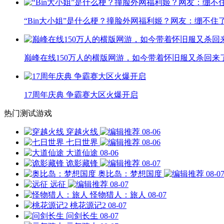
“Bin大小姐”是什么梗？撞脸外网福利姬？网友：绷不住
巅峰在线150万人的横版网游，如今带着怀旧服又杀回来
17周年庆典 争霸赛大区火爆开启
热门测试游戏
穿越火线
08-06
七日世界
08-06
大道仙途
08-06
诡影藏锋
08-07
奥比岛：梦想国度
08-0
远征
08-07
怪物猎人：旅人
08-07
桃花源记2
08-07
问剑长生
08-07