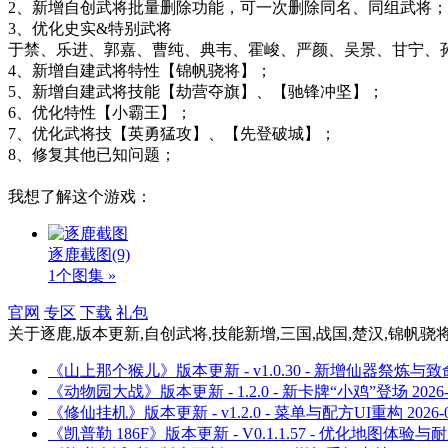
2、新增自创武将批量删除功能，可一次删除同名、同组武将；
3、优化史实&特别武将
于禁、乐进、郭嘉、曹纯、典韦、霍峻、严颜、吴景、甘宁、
4、新增自建武将特性【锦帆骁将】；
5、新增自建武将技能【劫营夺旗】、【驰锋冲坚】；
6、优化特性【小霸王】；
7、优化武将技【英勇猛攻】、【先登破城】；
8、修复其他已知问题；
我想了解这个游戏：
逐鹿截图
(9)
1个图集 »
官网
专区
下载
礼包
关于
逐鹿,版本更新,自创武将,技能新增,三国,战国,楚汉,锦帆骁
《山上那个猴儿》版本更新 - v1.0.30 - 新增仙器祭炼与
《动物园大战》版本更新 - 1.2.0 - 新卡牌“小鸡”登场
2026
《修仙挂机》版本更新 - v1.2.0 - 菜单与配方UI重构
2026-
《凯普勒 186F》版本更新 - V0.1.1.57 - 优化地图体验