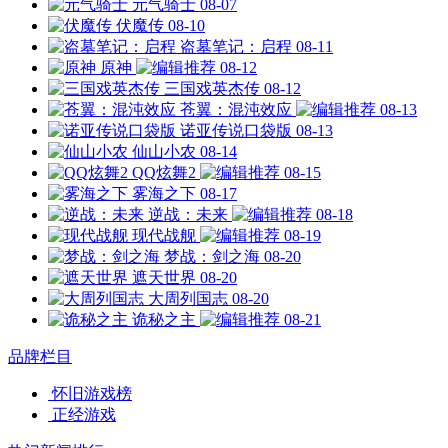
元气骑士
08-07
伏魔传
08-10
盗墓笔记：启程
08-11
原神
08-12
三国戏英杰传
08-12
苍翼：混沌效应
08-13
诺亚传说口袋版
08-13
仙山小农
08-14
QQ炫舞2
08-15
雾海之下
08-17
逆战：未来
08-18
现代战舰
08-19
梦战：剑之海
08-20
遮天世界
08-20
大周列国志
08-20
诡秘之主
08-21
品牌栏目
怀旧游戏榜
正经游戏