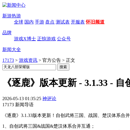
新游热游
全球
国内
手游
盘点
测试表
开服表
怀旧频道
品牌
游戏X博士
正惊游戏
公众号
新闻大全
17173
>
游戏资讯
>
官方公告
>
正文
《逐鹿》版本更新 - 3.1.33 
2026-05-13 01:35:25
神评论
17173 新闻导语
《逐鹿》3.1.33版本更新！自创武将三国、战国、楚汉体
1、自创武将三国&战国&楚汉体系合并互通；