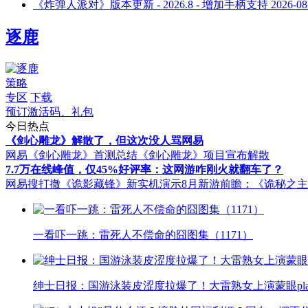
《炸弹人派对》版本更新 - 2026.8 - 增加手柄支持
2026-08
逐鹿
策略
专区
下载
预订激活码、礼包
今日热点
《剑心雕龙》解散了，但这次没人骂网易
网易《剑心雕龙》首测总结
《剑心雕龙》项目宣布解散
7.7万在线峰值，仅45%好评率：这网游咋刚火就翻车了？
网易搜打撤《诡影藏锋》新实机演示
8月新游前瞻：《诡秘之
一看吓一跳：雷死人不偿命的囧图集（1171）
绅士日报：国游泳装皮涩度拉爆了！大雷熟女上演蒙眼pla