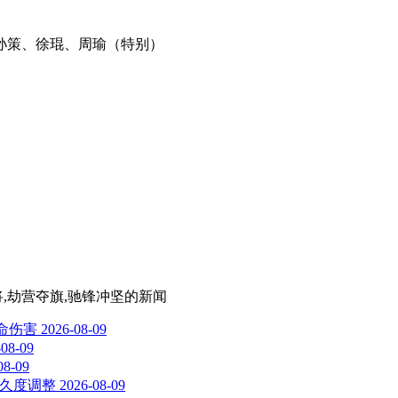
孙策、徐琨、周瑜（特别）
将,劫营夺旗,驰锋冲坚
的新闻
致命伤害
2026-08-09
-08-09
08-09
与耐久度调整
2026-08-09