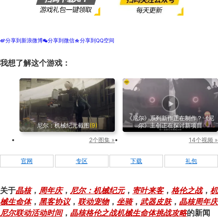
分享到新浪微博
分享到微信
分享到QQ空间
t
w
z
我想了解这个游戏：
《尼尔》系列新作正在制作？《尼
尼尔：机械纪元截图
(9)
尔》主创正在探讨新项目
2个图集 »
14个视频 »
官网
专区
下载
礼包
关于
晶核
，
周年庆
，
尼尔：机械纪元
，
寄叶来客
，
格伦之战
，
机
械生命体
，
黑客协议
，
联动宠物
，
坐骑
，
武器皮肤
，
晶核周年庆
尼尔联动活动时间
，
晶核格伦之战机械生命体挑战攻略
的新闻