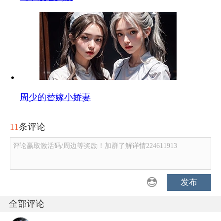
周少的替嫁小娇妻
11
条评论
评论赢取激活码/周边等奖励！加群了解详情224611913
发布
全部评论