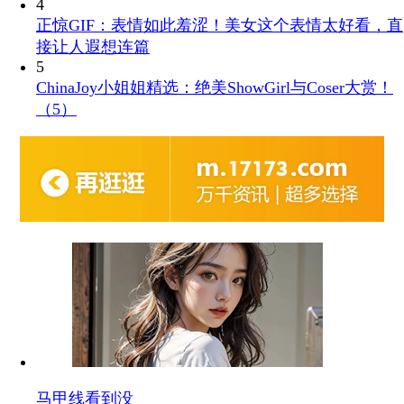
4
正惊GIF：表情如此羞涩！美女这个表情太好看，直
接让人遐想连篇
5
ChinaJoy小姐姐精选：绝美ShowGirl与Coser大赏！
（5）
马甲线看到没