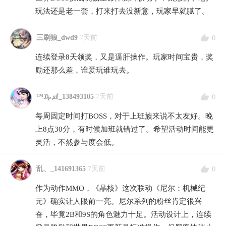
玩法还是老一套，打来打去没新意，玩家早就腻了。
0
三刷狼_dwd9
7天前
连续登录8天领奖，又是逼肝操作。玩家时间宝贵，奖
励还那么差，谁爱玩谁玩去。
0
™₯㎕_138493105
7天前
每周固定时间打BOSS，对于上班族来说不太友好。晚
上8点30分，有时候加班就错过了。希望活动时间能更
灵活，不然参与度会低。
0
乱、_141691365
7天前
作为动作MMO，《晶核》这次联动《尼尔：机械纪
元》确实让人眼前一亮。尼尔系列的粉丝肯定很兴
奋，毕竟2B和9S的角色魅力十足。活动设计上，连续