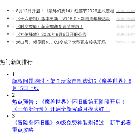
8月12日开启！《最终幻想14》红莲节2026正式定档
2026-08-08
《十六进制》版本更新 - V1.15.0 - 新增周年庆活动
2026-08-08
《时空裂痕》萌宠鹦鹉竞速节来啦！
2026-08-07
《神佑释放》2026年8月6日开服公告
2026-08-07
对口号、领显眼包，CJ变成了大型瓦友接头现场
2026-08-06
热门新闻排行
1
版权问题随时下架？玩家自制虚幻5《魔兽世界》8
月15日上线
2
热点预告：《魔兽世界》怀旧服第五阶段开启！
《三角洲行动》开启全新宝藏月摸大红！
3
《冒险岛怀旧服》30级免费神装别错过！新手必看
重点攻略