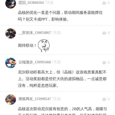
0
恋旧_163060164
7天前
晶核的优化一直是个问题，联动期间服务器能撑住
吗？别又卡成PPT，影响体验。
0
__苏孜沫_130054067
7天前
期待联动！
0
云端漫步_139993460
7天前
尼尔联动听着高大上，但《晶核》这游戏质量真配不
上。活动奖励都是些烂大街的虚拟物品，一点诚意都
没有，纯粹是忽悠玩家。
0
搜狐网友_133998547
7天前
晶核这次联动尼尔挺有创意的，2B的人气高，能吸引