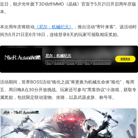
近日，朝夕光年旗下3D动作MMO《晶核》官宣于
5月21日
开启周年庆版
本。
本次周年庆将联动
《尼尔：机械纪元》
，推出活动“寄叶来客”。该活动时
间为5月21日至6月18日，连续登录8天的玩家可领取相应奖励。
尼尔：机械纪元
查看更多
奇幻
角色扮演
半写实
即时
单人
部分支持控制器
一次性付费
活动期间，世界BOSS活动“格伦之战”将更换为机械生命体“格伦”，每周
五、周日晚8点30分开放挑战。玩家还可参与“黑客协议”小游戏，获取专
属奖励，包括限定联动宠物、坐骑，以及武器皮肤、称号等。