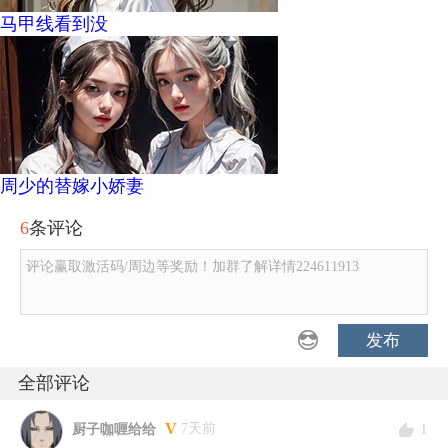
马甲线看到没
周少的替嫁小娇妻
6
条评论
评论赢取激活码/周边等奖励！加群了解详情224611913
发布
全部评论
V
1
7天前
厨子咖喱给给