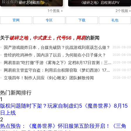
破碎之地截图
(5)
《破碎之地》启程测试PV
1个图集 »
2个视频 »
官网
专区
下载
礼包
关于
破碎之地
，
中式废土
，
代号56
，
网易
的新闻
国产游戏能炸日本，台媒先破防？抗战游戏到底该怎么做？
2026-08-09
曾经的吃鸡神作，国内凉了以后，为何能在小日子爆火？
2026-08-09
网易首款“吃打撤”手游《雾海之下》定档8月17日首测：三人小队狩猎魔物搜宝撤离
2026-08-08
网易前主管监守自盗：利用后台权限窃取《梦幻西游》171 个闲置账号，牟利 173 万元获三年缓刑
2026-08-07
立项四年！制作人回应《剑心雕龙》团队解散传闻
2026-08-07
热门新闻排行
1
版权问题随时下架？玩家自制虚幻5《魔兽世界》8月15
日上线
2
热点预告：《魔兽世界》怀旧服第五阶段开启！《三角