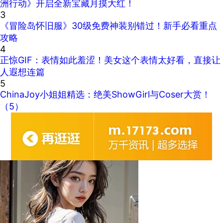
洲行动》开启全新宝藏月摸大红！
3
《冒险岛怀旧服》30级免费神装别错过！新手必看重点
攻略
4
正惊GIF：表情如此羞涩！美女这个表情太好看，直接让
人遐想连篇
5
ChinaJoy小姐姐精选：绝美ShowGirl与Coser大赏！
（5）