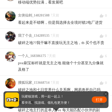
移动端优势拉满，看发展吧
0
女侠仙剑_148201508
7天前
看起来是不错啊，但是我选择去全境封锁2电厂进货
0
我了个去_134289535
7天前
破碎之地??我干嘛不直接玩无主之地，tb 买个也不贵
6
一个人_168386175
7天前
pve刷宝标杆就是无主之地 能做个十分甚至九分像就
及格了
0
搜狐玩家_153668714
7天前
破碎之地和七日世界什么关系啊，网易卷死自己吗
玩硬核游戏，用一起一起上！
打开
0
看资讯、找游戏、领礼包更方便！
爱之恋~李
7天前
破碎之地主打的是单人pve 每天能匹配小伙伴的副