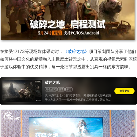
在接受17173等现场媒体采访时，
《破碎之地》
项目策划团队分享了他们
如何将中国文化的精髓融入末世废土背景之中，从直观的视觉元素到深植
于游戏体验中的侠义精神，每一处细节都透露出别具一格的东方韵味。
破碎之地
角色扮演
冒险
射击
查看更多
从《破碎之地》我们可以看出，网易在精品化游戏的路
子上愈发大胆——找准一个优秀的品类赛道，通过自身
的技术积累和产品经验大胆做品类的融合创新，最终实
现赛道的领跑...