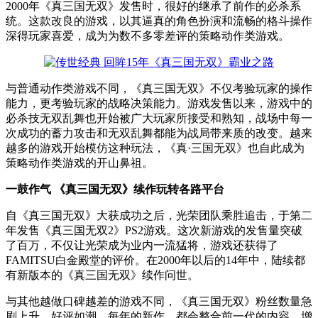
2000年《真三国无双》发售时，很好的继承了前作的必杀系
统。这款改良的游戏，以其逼真的角色扮演和流畅的格斗操作
深得玩家喜爱，成为为数不多零差评的策略动作类游戏。
与普通动作类游戏不同，《真三国无双》不仅考验玩家的操作
能力，更考验玩家的战略决策能力。游戏发售以来，游戏中的
必杀技无双乱舞也开始被广大玩家所接受和熟知，战场中每一
次成功的蓄力攻击和无双乱舞都能为战局带来质的改变。越来
越多的游戏开始模仿这种玩法，《真·三国无双》也自此成为
策略动作类游戏的开山鼻祖。
一鼓作气 《真三国无双》续作玩转各路平台
自《真三国无双》大获成功之后，光荣团队乘胜追击，于第二
年发售《真三国无双2》PS2游戏。这次新游戏的发售量突破
了百万，不仅让光荣成为业内一流猛将，游戏还获得了
FAMITSU白金殿堂的评价。在2000年以后的14年中，陆续都
有新版本的《真三国无双》续作问世。
与其他越做口碑越差的游戏不同，《真三国无双》粉丝数量急
剧上升，好评如潮。每年的新作，都会整合前一代的内容，增