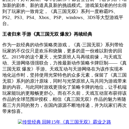
加新的剧本、新的道具及新的挑战模式。游戏策划者的付出得
到了玩家的一致肯定，《真三国无双》系列一度称霸PS、
PS2、PS3、PS4、Xbox、PSP、windows、3DS等大型游戏平
台。
王者归来 手游《真三国无双 爆发》再续经典
作为一款经典的动作策略类游戏，《真·三国无双》系列带给
玩家的不仅仅只是欢乐和烧脑，更多的是一份难以割舍的回
忆。2015年的这个夏天，光荣原班人马再续前缘，与天戏互
动、天游网络强强联合，力推最新动作策略卡牌巨制——《真
三国无双 爆发》手游。天戏互动与天游网络在为该作实现本
地化运作时，坚持使用光荣特色的众多元素，保留了《真三国
无双》系列的原汁原味，同时与光荣原班人马共同为游戏带来
新的内容。与此同时游戏更强化了策略卡牌的地位，让手机端
玩家能玩的更顺畅更舒心。而在不久前，天戏互动宣布获得该
作品的全球范围IP授权，相信《真三国无双》作品的魅力将随
着三方共同的努力，在国内源源不断地传递，并为玩家们再次
带来惊喜。