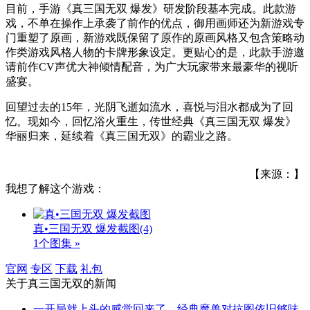
目前，手游《真三国无双 爆发》研发阶段基本完成。此款游
戏，不单在操作上承袭了前作的优点，御用画师还为新游戏专
门重塑了原画，新游戏既保留了原作的原画风格又包含策略动
作类游戏风格人物的卡牌形象设定。更贴心的是，此款手游邀
请前作CV声优大神倾情配音，为广大玩家带来最豪华的视听
盛宴。
回望过去的15年，光阴飞逝如流水，喜悦与泪水都成为了回
忆。现如今，回忆浴火重生，传世经典《真三国无双 爆发》
华丽归来，延续着《真三国无双》的霸业之路。
【来源：】
我想了解这个游戏：
真•三国无双 爆发截图
(4)
1个图集 »
官网
专区
下载
礼包
关于
真三国无双
的新闻
一开局就上头的感觉回来了，经典魔兽对抗图依旧够味