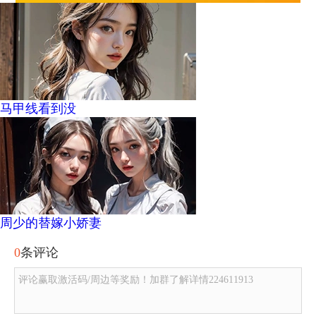
马甲线看到没
周少的替嫁小娇妻
0
条评论
评论赢取激活码/周边等奖励！加群了解详情224611913