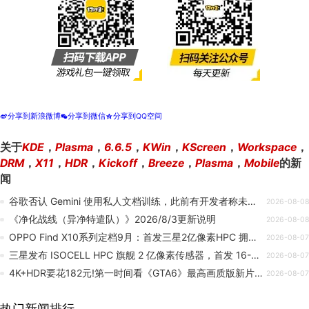
分享到新浪微博
分享到微信
分享到QQ空间
t
w
z
关于
KDE
，
Plasma
，
6.6.5
，
KWin
，
KScreen
，
Workspace
，
DRM
，
X11
，
HDR
，
Kickoff
，
Breeze
，
Plasma
，
Mobile
的新
闻
谷歌否认 Gemini 使用私人文档训练，此前有开发者称未公开内容遭泄露
2026-08-08
《净化战线（异净特遣队）》2026/8/3更新说明
2026-08-08
OPPO Find X10系列定档9月：首发三星2亿像素HPC 拥有1/1.3英寸大底
2026-08-07
三星发布 ISOCELL HPC 旗舰 2 亿像素传感器，首发 16-bit RAW 原生输出
2026-08-07
4K+HDR要花182元!第一时间看《GTA6》最高画质版新片成本太大
2026-08-07
热门新闻排行