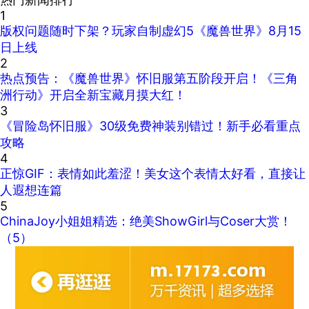
1
版权问题随时下架？玩家自制虚幻5《魔兽世界》8月15
日上线
2
热点预告：《魔兽世界》怀旧服第五阶段开启！《三角
洲行动》开启全新宝藏月摸大红！
3
《冒险岛怀旧服》30级免费神装别错过！新手必看重点
攻略
4
正惊GIF：表情如此羞涩！美女这个表情太好看，直接让
人遐想连篇
5
ChinaJoy小姐姐精选：绝美ShowGirl与Coser大赏！
（5）