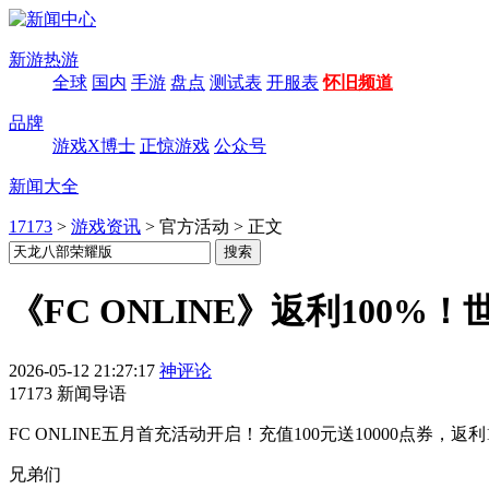
新游热游
全球
国内
手游
盘点
测试表
开服表
怀旧频道
品牌
游戏X博士
正惊游戏
公众号
新闻大全
17173
>
游戏资讯
>
官方活动
>
正文
《FC ONLINE》返利10
2026-05-12 21:27:17
神评论
17173 新闻导语
FC ONLINE五月首充活动开启！充值100元送10000点券
兄弟们