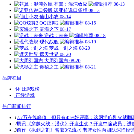
苍翼：混沌效应
08-13
诺亚传说口袋版
08-13
仙山小农
08-14
QQ炫舞2
08-15
雾海之下
08-17
逆战：未来
08-18
现代战舰
08-19
梦战：剑之海
08-20
遮天世界
08-20
大周列国志
08-20
诡秘之主
08-21
品牌栏目
怀旧游戏榜
正经游戏
热门新闻排行
1
7.7万在线峰值，但只有45%好评率：这网游咋刚火就翻
2
腾讯《穿越火线：潜伏》开发生变？开发中途裁员，进
3
前作《执剑之刻》曾获3亿流水 老牌女性向团队深陷经