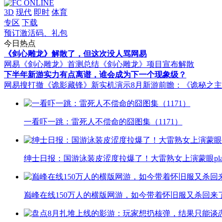
3D
现代
即时
体育
专区
下载
预订激活码、礼包
今日热点
《剑心雕龙》解散了，但这次没人骂网易
网易《剑心雕龙》首测总结
《剑心雕龙》项目宣布解散
下半年新游实力有点离谱，谁会成为下一个现象级？
网易搜打撤《诡影藏锋》新实机演示
8月新游前瞻：《诡秘之
一看吓一跳：雷死人不偿命的囧图集（1171）
绅士日报：国游泳装皮涩度拉爆了！大雷熟女上演蒙眼pla
巅峰在线150万人的横版网游，如今带着怀旧服又杀回来