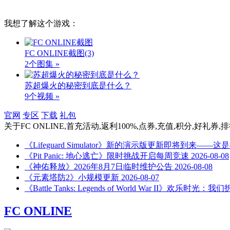
我想了解这个游戏：
FC ONLINE截图
(3)
2个图集 »
苏超爆火的秘密到底是什么？
9个视频 »
官网
专区
下载
礼包
关于
FC ONLINE,首充活动,返利100%,点券,充值,积分,好礼券
《Lifeguard Simulator》新的演示版更新即将到来—
《Pit Panic: 地心逃亡》限时挑战开启每周竞速
2026-08-08
《神佑释放》2026年8月7日临时维护公告
2026-08-08
《元素塔防2》小规模更新
2026-08-07
《Battle Tanks: Legends of World War II》欢乐时
FC ONLINE