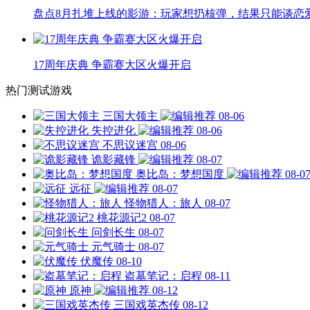
盘点8月扎堆上线的影游：玩家想扔核弹，结果只能谈恋
17周年庆典 争霸赛大区火爆开启
热门测试游戏
三国大领主
08-06
失控进化
08-06
不思议迷宫
08-06
诡影藏锋
08-07
奥比岛：梦想国度
08-0
远征
08-07
怪物猎人：旅人
08-07
桃花源记2
08-07
问剑长生
08-07
元气骑士
08-07
伏魔传
08-10
盗墓笔记：启程
08-11
原神
08-12
三国戏英杰传
08-12