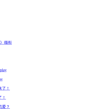
主》领衔
y
了！