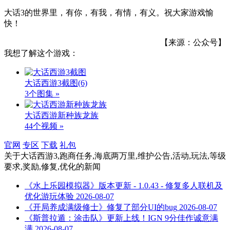
大话3的世界里，有你，有我，有情，有义。祝大家游戏愉
快！
【来源：公众号】
我想了解这个游戏：
大话西游3截图
(6)
3个图集 »
大话西游新种族龙族
44个视频 »
官网
专区
下载
礼包
关于
大话西游3,跑商任务,海底两万里,维护公告,活动,玩法,等级
要求,奖励,修复,优化
的新闻
《水上乐园模拟器》版本更新 - 1.0.43 - 修复多人联机及
优化游玩体验
2026-08-07
《开局养成满级修士》修复了部分UI的bug
2026-08-07
《斯普拉遁：涂击队》更新上线！IGN 9分佳作诚意满
满
2026-08-07