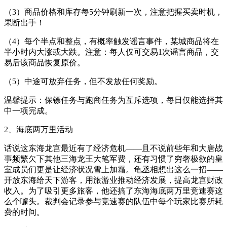
（3）商品价格和库存每5分钟刷新一次，注意把握买卖时机，
果断出手！
（4）每个半点和整点，有概率触发谣言事件，某城商品将在
半小时内大涨或大跌。注意：每人仅可交易1次谣言商品，交
易后该商品恢复原价。
（5）中途可放弃任务，但不发放任何奖励。
温馨提示：保镖任务与跑商任务为互斥选项，每日仅能选择其
中一项完成。
2、海底两万里活动
话说这东海龙宫最近有了经济危机——且不说前些年和大唐战
事频繁欠下其他三海龙王大笔军费，还有习惯了穷奢极欲的皇
室成员们更是让经济状况雪上加霜。龟丞相想出这么一招——
开放东海给天下游客，用旅游业推动经济发展，提高龙宫财政
收入。为了吸引更多旅客，他还搞了东海海底两万里竞速赛这
么个噱头。裁判会记录参与竞速赛的队伍中每个玩家比赛所耗
费的时间。