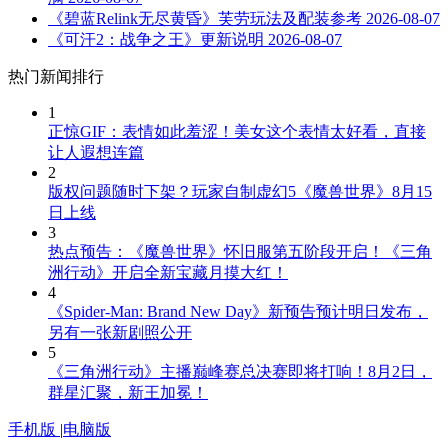
《碧蓝Relink无尽黄昏》芙劳玩法及配装参考
2026-08-07
《可汗2：战争之王》更新说明
2026-08-07
热门新闻排行
1
正惊GIF：表情如此羞涩！美女这个表情太好看，直接
让人遐想连篇
2
版权问题随时下架？玩家自制虚幻5《魔兽世界》8月15
日上线
3
热点预告：《魔兽世界》怀旧服第五阶段开启！《三角
洲行动》开启全新宝藏月摸大红！
4
《Spider-Man: Brand New Day》新预告预计明日发布，
另有一张新剧照公开
5
《三角洲行动》主播巅峰赛总决赛即将打响！8月2日，
群星汇聚，新王加冕！
手机版
|
电脑版