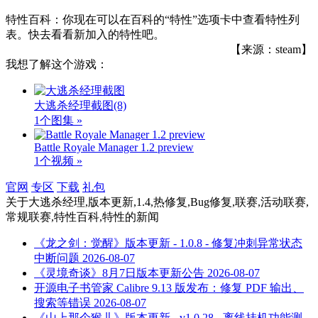
特性百科：你现在可以在百科的“特性”选项卡中查看特性列
表。快去看看新加入的特性吧。
【来源：steam】
我想了解这个游戏：
大逃杀经理截图
(8)
1个图集 »
Battle Royale Manager 1.2 preview
1个视频 »
官网
专区
下载
礼包
关于
大逃杀经理,版本更新,1.4,热修复,Bug修复,联赛,活动联赛,
常规联赛,特性百科,特性
的新闻
《龙之剑：觉醒》版本更新 - 1.0.8 - 修复冲刺异常状态
中断问题
2026-08-07
《灵境奇谈》8月7日版本更新公告
2026-08-07
开源电子书管家 Calibre 9.13 版发布：修复 PDF 输出、
搜索等错误
2026-08-07
《山上那个猴儿》版本更新 - v1.0.28 - 离线挂机功能测