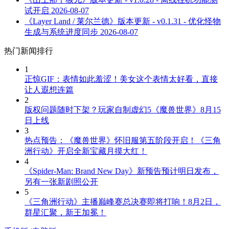
试开启
2026-08-07
《Layer Land / 莱尔兰德》版本更新 - v0.1.31 - 优化怪物
生成与系统进度同步
2026-08-07
热门新闻排行
1
正惊GIF：表情如此羞涩！美女这个表情太好看，直接
让人遐想连篇
2
版权问题随时下架？玩家自制虚幻5《魔兽世界》8月15
日上线
3
热点预告：《魔兽世界》怀旧服第五阶段开启！《三角
洲行动》开启全新宝藏月摸大红！
4
《Spider-Man: Brand New Day》新预告预计明日发布，
另有一张新剧照公开
5
《三角洲行动》主播巅峰赛总决赛即将打响！8月2日，
群星汇聚，新王加冕！