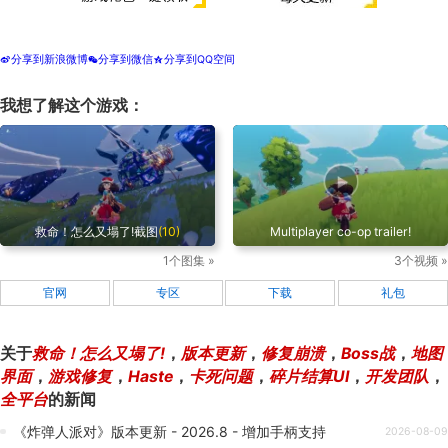
分享到新浪微博
分享到微信
分享到QQ空间
t
w
z
我想了解这个游戏：
救命！怎么又塌了!截图
(10)
Multiplayer co-op trailer!
1个图集 »
3个视频 »
官网
专区
下载
礼包
关于
救命！怎么又塌了!
，
版本更新
，
修复崩溃
，
Boss战
，
地图
界面
，
游戏修复
，
Haste
，
卡死问题
，
碎片结算UI
，
开发团队
，
全平台
的新闻
《炸弹人派对》版本更新 - 2026.8 - 增加手柄支持
2026-08-09