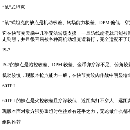
“鼠”式坦克
“鼠”式坦克的缺点是机动极差、转场能力极差、DPM 偏低
它在快节奏天梯中几乎无法转场支援，一旦防线崩溃就只能被
走到黑，并且很容易被各种高机动坦克遛着打，完全适配不了
IS-7
IS-7的缺点是炮控较差、DPM 较差、金币弹穿深不足、俯角较
机动较慢，现版本抢点能力一般，在快节奏绞肉作战中明显输出
60TP L
60TP L的缺点是火控较差且穿深较低，近距离打不穿人，远
现版本面对敌方强势重坦时往往难有还手之力，无论做什么都有
组队推荐