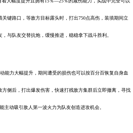
着大幅度提升且拥有15％—25％的减伤能力，实战中完全可以
关键路口，等敌方目标露头时，打出750点高伤，装填期间立
友，与队友交替抗炮，缓慢推进，稳稳拿下战斗胜利。
机动能力大幅提升，期间遭受的损伤也可以按百分百恢复自身血
敌方侧后，打出爆发伤害，快速打残敌方集群后立即撤离，寻找
技能主动吸引敌人第一波火力为队友创造进攻机会。