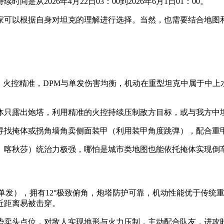
从2026年4月22日03：00到2026年6月1日01：00。
家可以根据自身对坦克的理解进行选择。当然，也需要结合地图
，火控精准，DPM与单发伤害均衡，机动在重型坦克中属于中
体只露出炮塔，利用精准的火控持续压制敌方目标，或与我方中
寻找掩体或拐角墙角卖侧面装甲（利用装甲角度跳弹），配合重
、喀秋莎）统治力极强，哪怕是城市类地图也能依托掩体实现倒
重高单发），拥有12°极致俯角，炮塔防护可靠，机动性能优于传
近距离易被击穿。
势卖头点位，对敌人实现地形与火力压制，主动配合队友，进攻