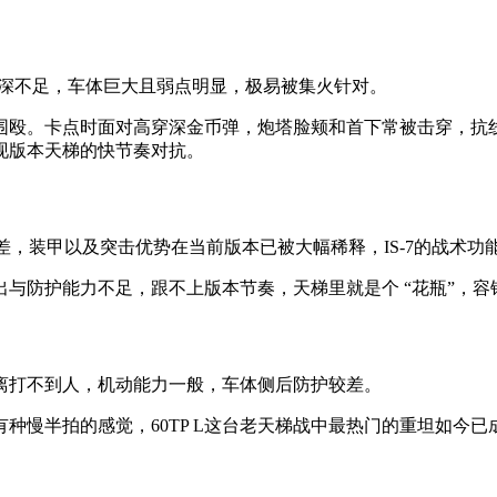
、穿深不足，车体巨大且弱点明显，极易被集火针对。
围殴。卡点时面对高穿深金币弹，炮塔脸颊和首下常被击穿，抗
现版本天梯的快节奏对抗。
差，装甲以及突击优势在当前版本已被大幅稀释，IS-7的战术功能基
与防护能力不足，跟不上版本节奏，天梯里就是个 “花瓶”，容
距离打不到人，机动能力一般，车体侧后防护较差。
种慢半拍的感觉，60TP L这台老天梯战中最热门的重坦如今已