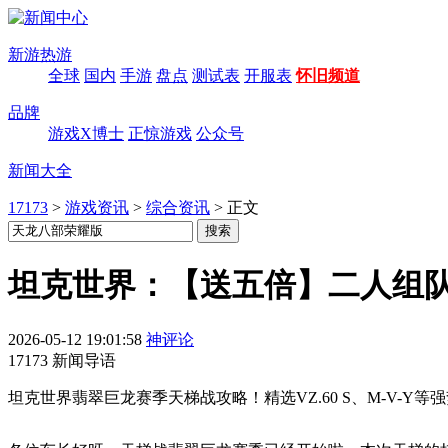
新游热游
全球
国内
手游
盘点
测试表
开服表
怀旧频道
品牌
游戏X博士
正惊游戏
公众号
新闻大全
17173
>
游戏资讯
>
综合资讯
>
正文
坦克世界：【送五倍】二人组
2026-05-12 19:01:58
神评论
17173 新闻导语
坦克世界翡翠巨龙赛季天梯战攻略！精选VZ.60 S、M-V