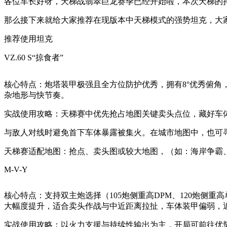
各位车长好呀，天梯战翡翠巨龙赛季已经开始啦，本次天梯的持续时间是
那么接下来就给大家推荐在现版本中天梯模式的强势坦克，大
推荐使用坦克
VZ.60 S“掠食者”
核心特点：炮塔装甲极强且全方位防护优秀，拥有8°优秀俯角
杂地形与快节奏。
实战使用攻略：天梯赛中优先抢占地图关键卖头点位，藏好车
与敌人对线时避免首下车体暴露被集火。在城市地图中，也可
天梯赛适配地图：抢点、卖头图或较大地图，（如：海岸争霸
M-V-Y
核心特点：支持双主炮选择（105炮侧重高DPM、120炮侧
大幅度提升，适合卖头作战与中近距离拉扯，车体装甲偏弱，
实战使用攻略：以火力支援与持续性输出为主，开局可前往优