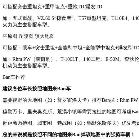
可搭配突击重坦克+重甲坦克+重炮TD/爆发TD
如：五式重战、VZ.60 S“掠食者”、T57重型坦克、T110E4、
火力为主去搭配车型。
平原图 丘陵图 较大地图
可搭配：眼车+突击重坦+全能型中坦+全能型中坦克+爆发型T
如：Rhm PW（莱茵豹）、T-100LT、140工程、E-50M、查狄
机动为主去搭配车型。
Ban车推荐
建议各位车长按照地图来Ban车
需要视野的大地图（如：普罗霍洛夫卡）推荐Ban掉：Rhm P
穆勒万卡、里夫奥克斯、荒漠小镇等需要拉扯的地图可考虑Ban掉：1
近距离肉搏图、城市图、巷战图（如：锡默尔斯多夫）优先考虑Ban掉
总的来说就是按照不同的地图来Ban掉该地图中的强势车辆！