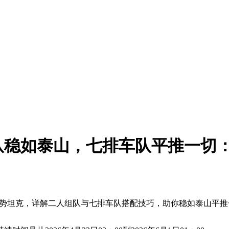
队稳如泰山，七排车队平推一切
-Y等强势坦克，详解二人组队与七排车队搭配技巧，助你稳如泰山平