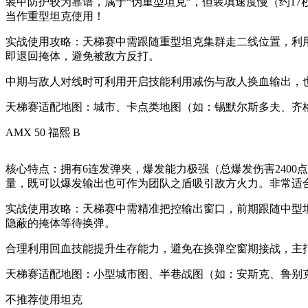
装甲防护较为靠谱，属于“伪重型坦克”，但装填速度慢（约1
当作重型坦克使用！
实战使用攻略：天梯赛中需跟随重型坦克集群走二线位置，利用
即退回掩体，避免被敌方反打。
中期与敌人对线时可利用开启技能利用减伤与敌人换血输出，
天梯赛适配地图：城市、卡点类地图（如：锡默尔斯多夫、齐
AMX 50 福熙 B
核心特点：拥有6连发弹夹，爆发能力极强（总爆发伤害240
量，既可以爆发输出也可作为团队之盾吸引敌方火力。非常适
实战使用攻略：天梯赛中需精准把控输出窗口，前期跟随中型
隐蔽的掩体等待换弹。
合理利用回血技能提升生存能力，避免在换弹空窗期接战，主打
天梯赛适配地图：小型城市图、半巷战图（如：安斯克、鲁别
不推荐使用坦克