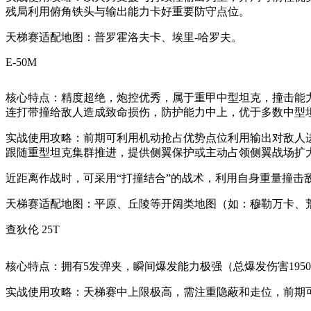
残局利用俯角铁头与输出能力卡好重要防守点位。
天梯赛适配地图：普罗霍洛夫卡、埃里-哈罗夫。
E-50M
核心特点：精度超绝，炮控优秀，属于重甲中型坦克，撞击能力
连打带撞给敌人造成致命损伤，防护能力中上，优于多数中型
实战使用攻略：前期可利用机动抢占优势点位利用输出对敌人
跟随重型坦克集群推进，提供侧翼保护或主动占领侧翼战场扩
近距离作战时，可采用“打撞结合”的战术，利用自身重量撞击
天梯赛适配地图：平原、丘陵等开阔类地图（如：穆勒万卡、
查狄伦 25T
核心特点：拥有5发弹夹，瞬间爆发能力极强（总爆发伤害19
实战使用攻略：天梯赛中上限极高，需注重隐蔽和走位，前期