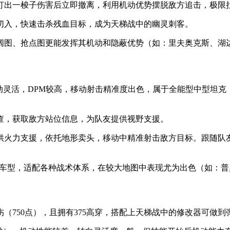
打出一梭子伤害后立即撤离，利用机动优势摆脱敌方追击，极限
切入，快速击杀残血目标，成为天梯战中的幽灵刺客。
阔图、抢点图更能发挥其机动和隐蔽优势（如：里夫奥克斯、湖
动灵活，DPM较高，移动射击精准度出色，属于全能型中型坦克
查，获取敌方站位信息，为队友提供视野支援。
供火力支援，依托地形卖头，移动中精准射击敌方目标。跟随队
油”车型，适配各种战术体系，在较大地图中表现尤为出色（如：
伤（750点），且拥有375高穿，搭配上天梯战中的修改器可做到