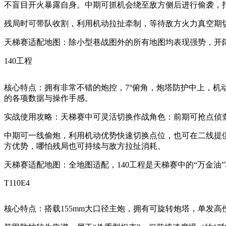
不盲目开火暴露自身。中期可抓机会绕至敌方侧后进行偷袭，
残局时可带队收割，利用机动拉扯牵制，等待敌方火力真空期
天梯赛适配地图：除小型巷战图外的所有地图均表现强势，开
140工程
核心特点：拥有非常不错的炮控，7°俯角，炮塔防护中上，机
的各项数据与操作手感。
实战使用攻略：天梯赛中可灵活切换作战角色：前期可抢点侦
中期可一线偷炮，利用机动优势快速切换点位，也可在二线提
方优势，哪怕残局也可持续与敌方拉扯消耗。
天梯赛适配地图：全地图适配，140工程是天梯赛中的“万金
T110E4
核心特点：搭载155mm大口径主炮，拥有可旋转炮塔，单发高