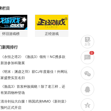
牌栏目
怀旧游戏榜
正经游戏
反馈
门新闻排行
0
《永恒之塔2》《激战3》领衔！NC携多款
新游参加科隆展
《明末：渊虚之羽》获CJ年度最佳！外网玩
w
家盛赞实至名归
《激战3》首发种族揭晓！除了老三样，还
q
有第四物种登场
清冷剑仙大白腿！韩国武侠MMO《新剑皇》
z
预约正式开启