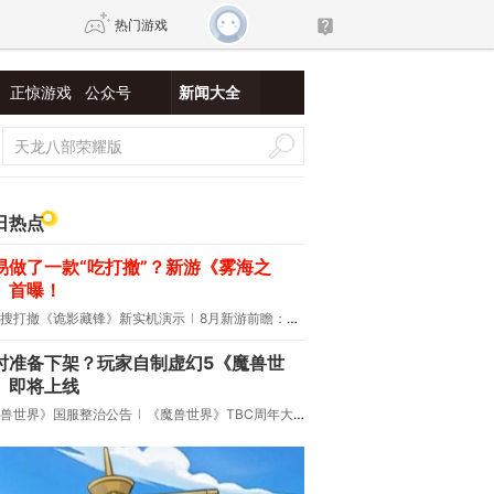
热门游戏
正惊游戏
公众号
新闻大全
DNF
传奇4
剑网3旗舰版
新天龙八部
日热点
易做了一款“吃打撤”？新游《雾海之
自由
诛仙世界
新仙侠5
》首曝！
搜打撤《诡影藏锋》新实机演示
8月新游前瞻：《诡秘之主》领衔
时准备下架？玩家自制虚幻5《魔兽世
》即将上线
兽世界》国服整治公告
《魔兽世界》TBC周年大更：双经典团本回归！