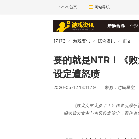
17173首页
网站导航
新游热游
全球
17173
游戏资讯
综合资讯
正文
>
>
>
要的就是NTR！《
设定遭怒喷
2026-05-12 18:11:19
来源：游民星空
《败犬女主太多了！》作者引爆争议
揭秘败犬女主与龟男接盘设定，看作者