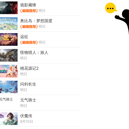
诡影藏锋
明日
奥比岛：梦想国度
明日
远征
明日
怪物猎人：旅人
明日
桃花源记2
明日
问剑长生
明日
元气骑士
明日
伏魔传
8月10日