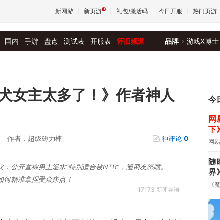
新网游
新页游
礼包/激活码
今日开服
热门页游
国内
手游
盘点
测试表
开服表
怀旧频道
品牌
游戏X博士
魔兽
天堂
败犬女主太多了！》作者神人
今
网
王权与
下
作者：超级磁力棒
神评论
0
网易
随
：公开宣称男主温水“特别适合被NTR”，遭网友怒喷。
界
如何精准拿捏受众痛点！
《魔
17173 新闻导语