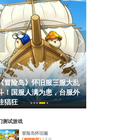
《冒险岛》怀旧服三服大乱
正惊漫谈：从M
斗！国服人满为患，台服外
什么网游翅膀成
挂猖狂
的刚需"？
门测试游戏
冒险岛怀旧服
3天前