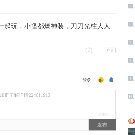
5
一起玩，小怪都爆神装，刀刀光柱人人
6
7
广告
8
9
登录：
了解详情224611913
10
0
/2000
发布