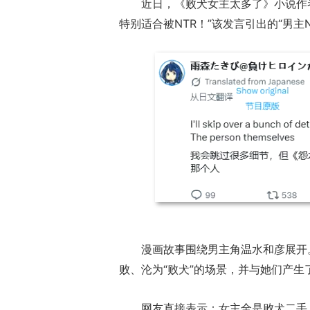
近日，《败犬女主太多了》小说作
特别适合被NTR！”该发言引出的“男主
盘点8月扎堆上
一看吓一跳：雷死人不偿命
玩家想扔核弹，
的囧图集（1169）
恋爱？
漫画故事围绕男主角温水和彦展开
败、沦为“败犬”的场景，并与她们产生
网友直接表示：女主全是败犬二手