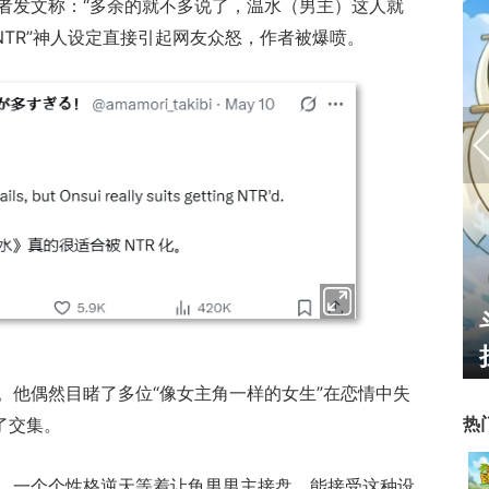
者发文称：“多余的就不多说了，温水（男主）这人就
NTR”神人设定直接引起网友众怒，作者被爆喷。
线的影游：
绅士日报：国服停服，但日
结果只能谈
服依旧活得滋润！涩涩新角
太诱人
。他偶然目睹了多位“像女主角一样的女生”在恋情中失
热
了交集。
，一个个性格逆天等着让龟男男主接盘，能接受这种设