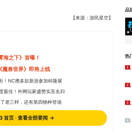
品
【来源：游民星空】
热
《雾海之下》首曝！
1
《魔兽世界》即将上线
衔！NC携多款新游参加科隆展
2
年度最佳！外网玩家盛赞实至名归
除了老三样，还有第四物种登场
3
73 首页 · 查看全部要闻
→
4