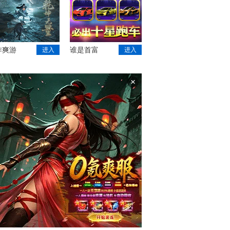
作爽游
谁是首富
进入
进入
×