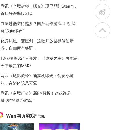
腾讯《全境封锁：曙光》现已登陆Steam，
t
首日好评率仅31%
血量越低穿得越多？国产动作游戏《飞儿》
竟“反向爆衣”
化身凤凰、变巨剑！这款开放世界修仙新
游，自由度有够野！
10亿投资624人开发！《诡秘之主》可能是
今年最贵的MMO
网易《诡影藏锋》新实机曝光：俏皮小师
妹，身娇体软又可爱
腾讯《灰境行者》新PV解析！这或许是
最“爽”的微恐游戏！
Wan网页游戏**玩