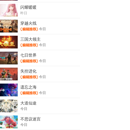
闪耀暖暖
昨日
穿越火线
今日
三国大领主
今日
七日世界
今日
失控进化
今日
遗忘之海
今日
大道仙途
今日
不思议迷宫
今日