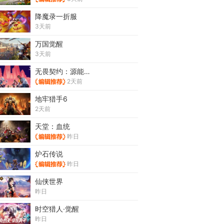
降魔录一折服
3天前
万国觉醒
3天前
无畏契约：源能行动
2天前
地牢猎手6
2天前
天堂：血统
昨日
炉石传说
昨日
仙侠世界
昨日
时空猎人·觉醒
昨日