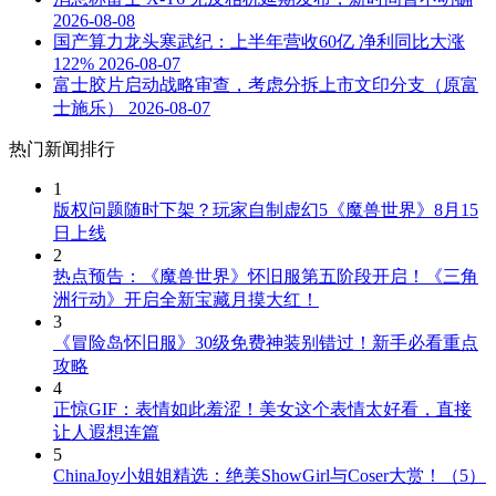
2026-08-08
国产算力龙头寒武纪：上半年营收60亿 净利同比大涨
122%
2026-08-07
富士胶片启动战略审查，考虑分拆上市文印分支（原富
士施乐）
2026-08-07
热门新闻排行
1
版权问题随时下架？玩家自制虚幻5《魔兽世界》8月15
日上线
2
热点预告：《魔兽世界》怀旧服第五阶段开启！《三角
洲行动》开启全新宝藏月摸大红！
3
《冒险岛怀旧服》30级免费神装别错过！新手必看重点
攻略
4
正惊GIF：表情如此羞涩！美女这个表情太好看，直接
让人遐想连篇
5
ChinaJoy小姐姐精选：绝美ShowGirl与Coser大赏！（5）