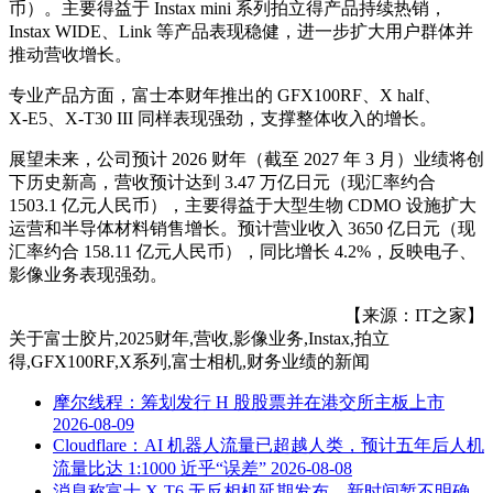
币）。主要得益于 Instax mini 系列拍立得产品持续热销，
Instax WIDE、Link 等产品表现稳健，进一步扩大用户群体并
推动营收增长。
专业产品方面，富士本财年推出的 GFX100RF、X half、
X‑E5、X‑T30 III 同样表现强劲，支撑整体收入的增长。
展望未来，公司预计 2026 财年（截至 2027 年 3 月）业绩将创
下历史新高，营收预计达到 3.47 万亿日元（现汇率约合
1503.1 亿元人民币），主要得益于大型生物 CDMO 设施扩大
运营和半导体材料销售增长。预计营业收入 3650 亿日元（现
汇率约合 158.11 亿元人民币），同比增长 4.2%，反映电子、
影像业务表现强劲。
【来源：IT之家】
关于
富士胶片,2025财年,营收,影像业务,Instax,拍立
得,GFX100RF,X系列,富士相机,财务业绩
的新闻
摩尔线程：筹划发行 H 股股票并在港交所主板上市
2026-08-09
Cloudflare：AI 机器人流量已超越人类，预计五年后人机
流量比达 1:1000 近乎“误差”
2026-08-08
消息称富士 X-T6 无反相机延期发布，新时间暂不明确