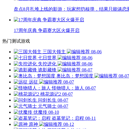
盘点8月扎堆上线的影游：玩家想扔核弹，结果只能谈恋
17周年庆典 争霸赛大区火爆开启
热门测试游戏
三国大领主
08-06
七日世界
08-06
失控进化
08-06
诡影藏锋
08-07
奥比岛：梦想国度
08-0
远征
08-07
怪物猎人：旅人
08-07
桃花源记2
08-07
问剑长生
08-07
元气骑士
08-07
伏魔传
08-10
盗墓笔记：启程
08-11
原神
08-12