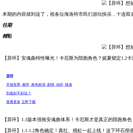
本期的内容就到这了，祝各位海洛特市民们游玩快乐，十连双
往期
精
彩
【异环】安魂曲特性曝光！卡厄斯为陪跑角色？妮夏锁定1.2卡
异环
开放世界, 都市, 角色扮演, 剧情, 动作, 怪谈
到底好不好玩？
查看更多
立即下载
【异环】1.1版本强推安魂曲体系！卡厄斯才是真正的陪跑角色
【异环】1.1-1.2角色确定！真红、残虹一起上线！这下环石彻