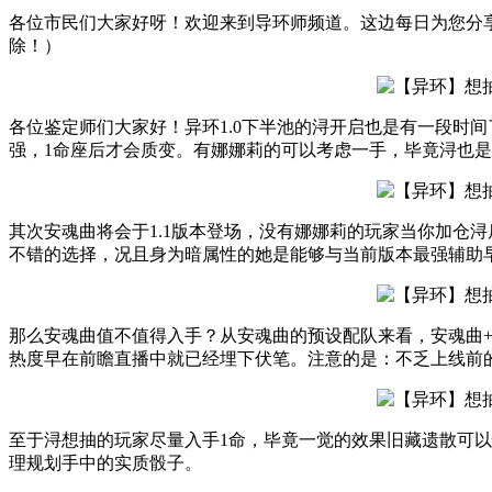
各位市民们大家好呀！欢迎来到导环师频道。这边每日为您分
除！）
各位鉴定师们大家好！异环1.0下半池的浔开启也是有一段时
强，1命座后才会质变。有娜娜莉的可以考虑一手，毕竟浔也
其次安魂曲将会于1.1版本登场，没有娜娜莉的玩家当你加仓
不错的选择，况且身为暗属性的她是能够与当前版本最强辅助
那么安魂曲值不值得入手？从安魂曲的预设配队来看，安魂曲+
热度早在前瞻直播中就已经埋下伏笔。注意的是：不乏上线前
至于浔想抽的玩家尽量入手1命，毕竟一觉的效果旧藏遗散可
理规划手中的实质骰子。