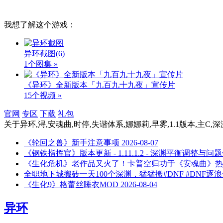
我想了解这个游戏：
异环截图
(6)
1个图集 »
《异环》全新版本「九百九十九夜」宣传片
15个视频 »
官网
专区
下载
礼包
关于
异环,浔,安魂曲,时停,失谐体系,娜娜莉,早雾,1.1版本,主C,深
《轮回之兽》新手注意事项
2026-08-07
《钢铁指挥官》版本更新 - 1.11.1.2 - 深渊平衡调整与问
《生化危机》老作品又火了！卡普空归功于《安魂曲》热
全职地下城搬砖一天100个深渊，猛猛搬#DNF #DNF逐
《生化9》格蕾丝睡衣MOD
2026-08-04
异环