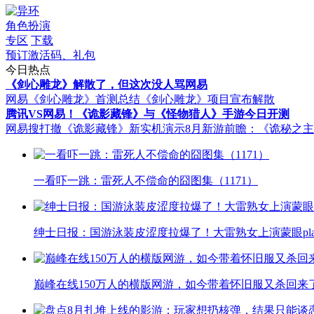
角色扮演
专区
下载
预订激活码、礼包
今日热点
《剑心雕龙》解散了，但这次没人骂网易
网易《剑心雕龙》首测总结
《剑心雕龙》项目宣布解散
腾讯VS网易！《诡影藏锋》与《怪物猎人》手游今日开测
网易搜打撤《诡影藏锋》新实机演示
8月新游前瞻：《诡秘之
一看吓一跳：雷死人不偿命的囧图集（1171）
绅士日报：国游泳装皮涩度拉爆了！大雷熟女上演蒙眼pla
巅峰在线150万人的横版网游，如今带着怀旧服又杀回来