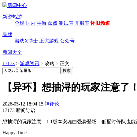
新游热游
全球
国内
手游
盘点
测试表
开服表
怀旧频道
品牌
游戏X博士
正惊游戏
公众号
新闻大全
17173
>
游戏资讯
>
攻略
>
正文
【异环】想抽浔的玩家注意了！
2026-05-12 18:04:15
神评论
17173 新闻导语
想抽浔的玩家注意！1.1版本安魂曲强势登场，低配时停队也
Happy Time