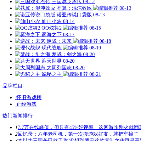
三国戏英杰传
08-12
苍翼：混沌效应
08-13
诺亚传说口袋版
08-13
仙山小农
08-14
QQ炫舞2
08-15
雾海之下
08-17
逆战：未来
08-18
现代战舰
08-19
梦战：剑之海
08-20
遮天世界
08-20
大周列国志
08-20
诡秘之主
08-21
品牌栏目
怀旧游戏榜
正经游戏
热门新闻排行
1
7.7万在线峰值，但只有45%好评率：这网游咋刚火就翻
2
回忆录：六年老司机，第一次接游戏好友，就把车撞了
3
本以为三国杀已然无敌 没想到腾讯这款复制之作更是高