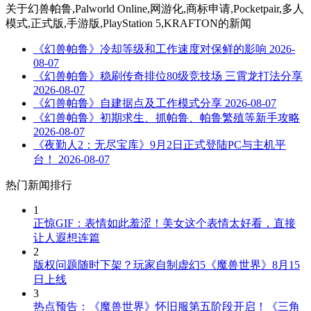
关于
幻兽帕鲁,Palworld Online,网游化,商标申请,Pocketpair,多人
模式,正式版,手游版,PlayStation 5,KRAFTON
的新闻
《幻兽帕鲁》冷却等级和工作速度对保鲜的影响
2026-
08-07
《幻兽帕鲁》稳刷传奇排位80级竞技场 三霄龙打法分享
2026-08-07
《幻兽帕鲁》自建据点及工作模式分享
2026-08-07
《幻兽帕鲁》初期求生、抓帕鲁、帕鲁繁殖等新手攻略
2026-08-07
《夜勤人2：无尽宝库》9月2日正式登陆PC与主机平
台！
2026-08-07
热门新闻排行
1
正惊GIF：表情如此羞涩！美女这个表情太好看，直接
让人遐想连篇
2
版权问题随时下架？玩家自制虚幻5《魔兽世界》8月15
日上线
3
热点预告：《魔兽世界》怀旧服第五阶段开启！《三角